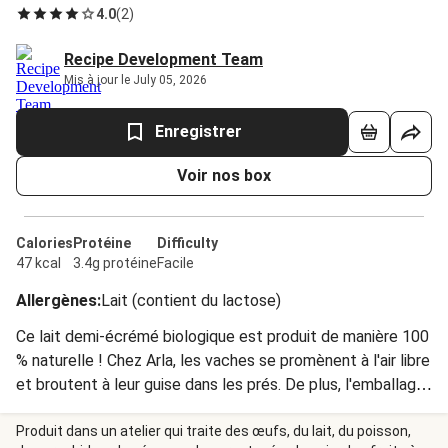
4.0
(
2
)
Recipe Development Team
Mis à jour le July 05, 2026
Enregistrer
Voir nos box
Calories
Protéine
Difficulty
47 kcal
3.4g protéine
Facile
Allergènes
:
Lait (contient du lactose)
Ce lait demi-écrémé biologique est produit de manière 100
% naturelle ! Chez Arla, les vaches se promènent à l'air libre
et broutent à leur guise dans les prés. De plus, l'emballage
est composé à 100 % de carton brun non
blanchi.INGRÉDIENTS : LAIT de vache demi-écrémé*.
Produit dans un atelier qui traite des œufs, du lait, du poisson,