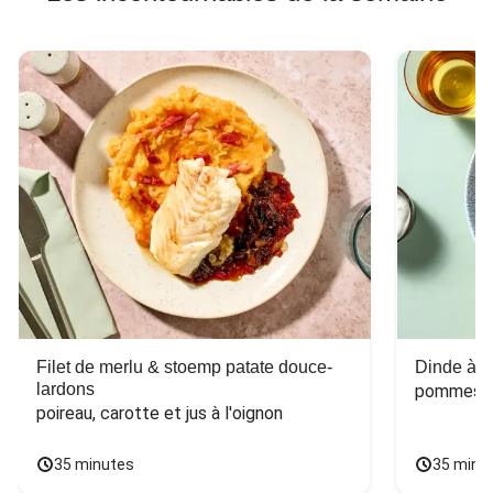
Filet de merlu & stoemp patate douce-
Dinde à la
lardons
pommes de
poireau, carotte et jus à l'oignon
35 minutes
35 minu