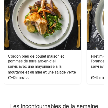
Cordon bleu de poulet maison et
Filet mig
pommes de terre arc-en-ciel
l'orange e
servis avec une mayonnaise à la 
servi ave
moutarde et au miel et une salade verte
40 minutes
45 minu
Les incontournables de la semaine