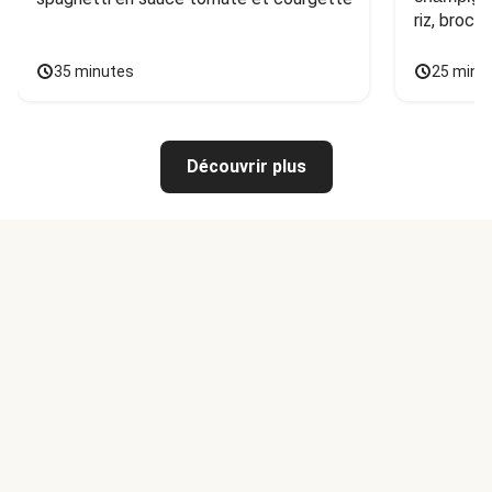
riz, broco
35 minutes
25 minu
Découvrir plus