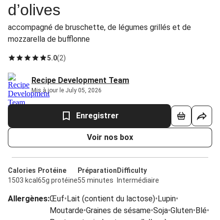
d’olives
accompagné de bruschette, de légumes grillés et de
mozzarella de bufflonne
5.0
(
2
)
Recipe Development Team
Mis à jour le July 05, 2026
Enregistrer
Voir nos box
Calories
Protéine
Préparation
Difficulty
1503 kcal
65g protéine
55 minutes
Intermédiaire
Allergènes
:
Œuf
•
Lait (contient du lactose)
•
Lupin
•
Moutarde
•
Graines de sésame
•
Soja
•
Gluten
•
Blé
•