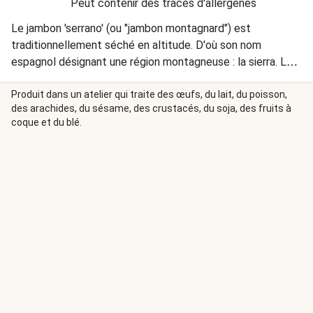
Peut contenir des traces d'allergènes
Le jambon 'serrano' (ou "jambon montagnard") est
traditionnellement séché en altitude. D'où son nom
espagnol désignant une région montagneuse : la sierra. Les
ingrédients ne changent pas et la préparation reste la
même que celle indiquée sur votre fiche recette.
Produit dans un atelier qui traite des œufs, du lait, du poisson,
des arachides, du sésame, des crustacés, du soja, des fruits à
coque et du blé.