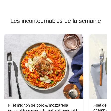
Les incontournables de la semaine
Filet mignon de porc & mozzarella
Filet de 
champign
spaghetti en sauce tomate et courgette