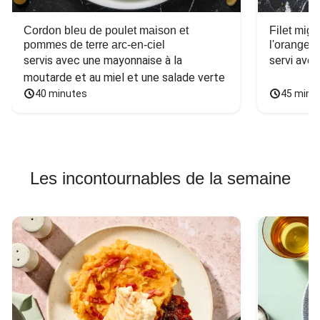
Cordon bleu de poulet maison et
Filet mig
pommes de terre arc-en-ciel
l'orange e
servis avec une mayonnaise à la 
servi ave
moutarde et au miel et une salade verte
40 minutes
45 minu
Les incontournables de la semaine