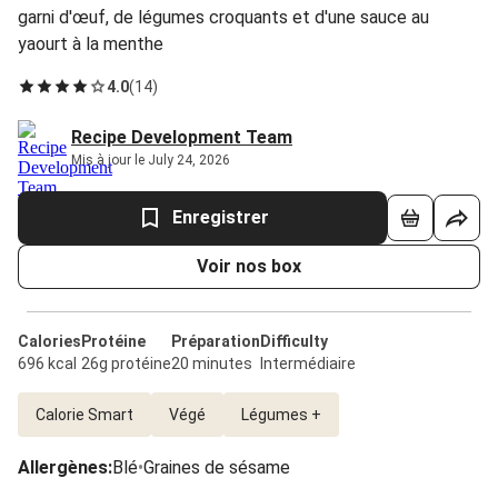
garni d'œuf, de légumes croquants et d'une sauce au
yaourt à la menthe
4.0
(
14
)
Recipe Development Team
Mis à jour le July 24, 2026
Enregistrer
Voir nos box
Calories
Protéine
Préparation
Difficulty
696 kcal
26g protéine
20 minutes
Intermédiaire
Calorie Smart
Végé
Légumes +
Allergènes
:
Blé
•
Graines de sésame