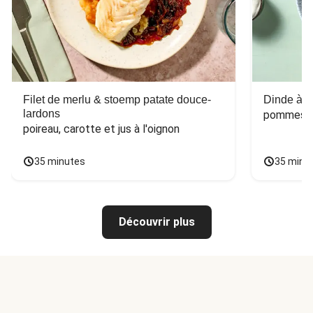
Filet de merlu & stoemp patate douce-
Dinde à la
lardons
pommes de
poireau, carotte et jus à l'oignon
35 minutes
35 minu
Découvrir plus