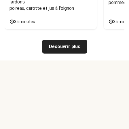
lardons
pommes de
poireau, carotte et jus à l'oignon
35 minutes
35 minu
Découvrir plus