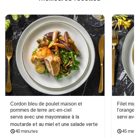
Cordon bleu de poulet maison et
Filet mig
pommes de terre arc-en-ciel
l'orange e
servis avec une mayonnaise à la 
servi ave
moutarde et au miel et une salade verte
40 minutes
45 minu