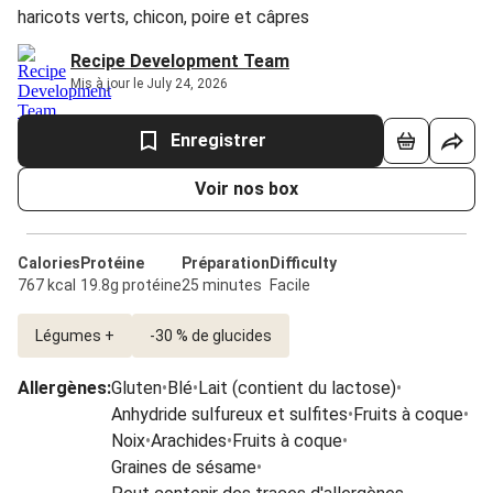
haricots verts, chicon, poire et câpres
Recipe Development Team
Mis à jour le July 24, 2026
Enregistrer
Voir nos box
Calories
Protéine
Préparation
Difficulty
767 kcal
19.8g protéine
25 minutes
Facile
Légumes +
-30 % de glucides
Allergènes
:
Gluten
•
Blé
•
Lait (contient du lactose)
•
Anhydride sulfureux et sulfites
•
Fruits à coque
•
Noix
•
Arachides
•
Fruits à coque
•
Graines de sésame
•