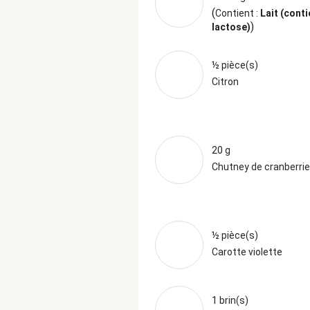
(
Contient :
Lait (conti
)
lactose)
½ pièce(s)
Citron
20 g
Chutney de cranberri
½ pièce(s)
Carotte violette
1 brin(s)