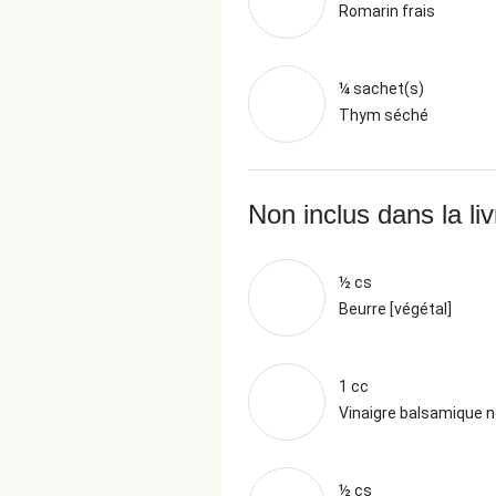
Romarin frais
¼ sachet(s)
Thym séché
Non inclus dans la li
½ cs
Beurre [végétal]
1 cc
Vinaigre balsamique n
½ cs