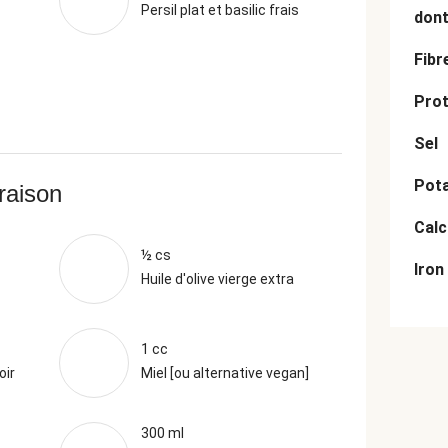
Persil plat et basilic frais
dont
Fibr
Prot
Sel
Pot
vraison
Cal
½ cs
Iron
Huile d'olive vierge extra
1 cc
oir
Miel [ou alternative vegan]
300 ml