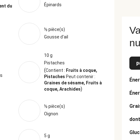
Épinards
ent du
Va
½ pièce(s)
Gousse d'ail
nu
10 g
p
Pistaches
(
Contient :
Fruits à coque,
es
Pistaches
Peut contenir :
Éner
Graines de sésame, Fruits à
)
coque, Arachides
Éner
Grai
½ pièce(s)
Oignon
dont
Gluc
5 g