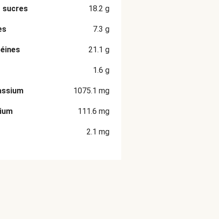
 sucres
18.2
g
es
7.3
g
éines
21.1
g
1.6
g
assium
1075.1
mg
cium
111.6
mg
2.1
mg