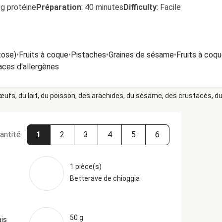
1g protéine
Préparation
:
40 minutes
Difficulty
:
Facile
tose)
•
Fruits à coque
•
Pistaches
•
Graines de sésame
•
Fruits à coq
aces d'allergènes
 œufs, du lait, du poisson, des arachides, du sésame, des crustacés, du 
antité
1
2
3
4
5
6
1 pièce(s)
Betterave de chioggia
50 g
ais