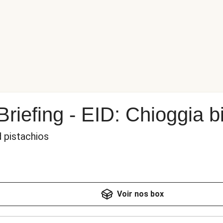
riefing - EID: Chioggia b
 pistachios
Voir nos box