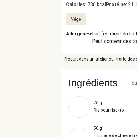
Calories
:
780 kcal
Protéine
:
21.
Végé
Allergènes
:
Lait (contient du lac
Peut contenir des tr
Produit dans un atelier qui traite des
Ingrédients
qu
75 g
Riz pour risotto
50 g
Fromage de chèvre fr