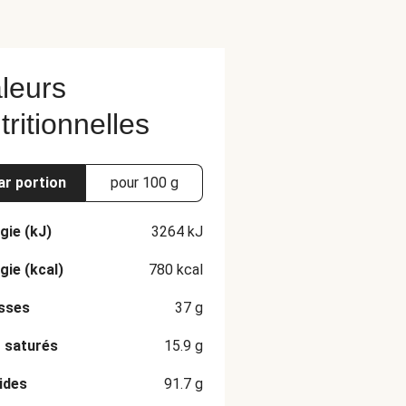
leurs
tritionnelles
ar portion
pour 100 g
gie (kJ)
3264
kJ
gie (kcal)
780
kcal
sses
37
g
 saturés
15.9
g
ides
91.7
g