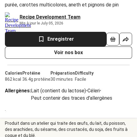
purée, carottes multicolores, aneth et pignons de pin
Recipe Development Team
Mis à jour le July 05, 2026
Enregistrer
Voir nos box
Calories
Protéine
Préparation
Difficulty
862 kcal
36.4g protéine
30 minutes
Facile
Allergènes
:
Lait (contient du lactose)
•
Céleri
•
Peut contenir des traces d'allergènes
.
Produit dans un atelier qui traite des œufs, du lait, du poisson,
des arachides, du sésame, des crustacés, du soja, des fruits à
coque et du blé.