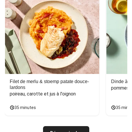
Filet de merlu & stoemp patate douce-
Dinde à la
lardons
pommes de
poireau, carotte et jus à l'oignon
35 minutes
35 minu