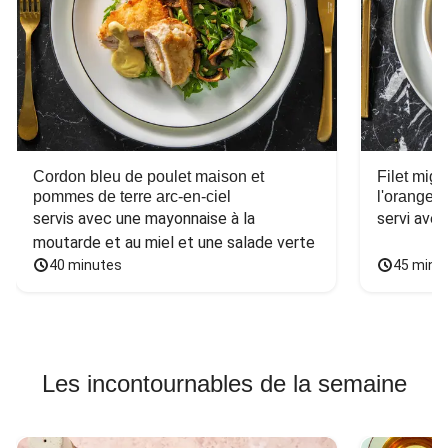
Cordon bleu de poulet maison et
Filet mig
pommes de terre arc-en-ciel
l'orange e
servis avec une mayonnaise à la 
servi ave
moutarde et au miel et une salade verte
40 minutes
45 minu
Les incontournables de la semaine