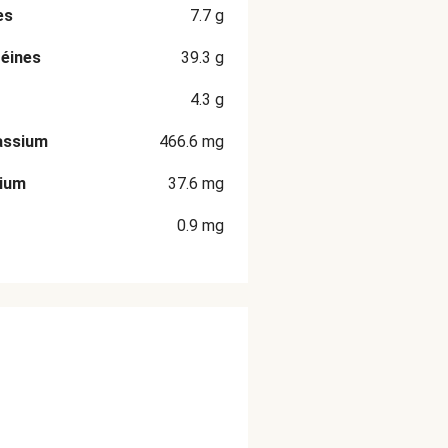
es
7.7
g
éines
39.3
g
4.3
g
assium
466.6
mg
cium
37.6
mg
0.9
mg