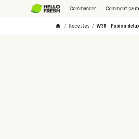
Commander
Comment ça m
Recettes
W38 - Fusion delux
/
/