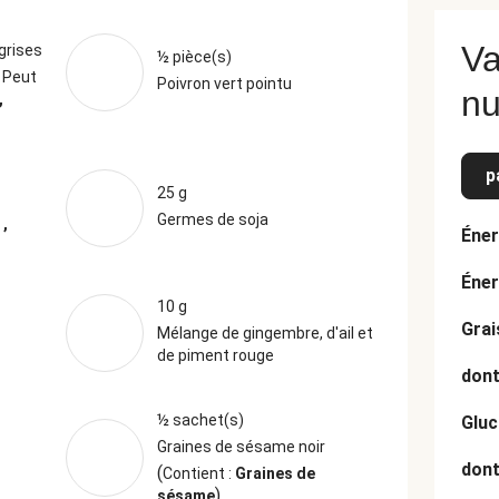
Va
grises
½ pièce(s)
Peut
Poivron vert pointu
nu
,
p
25 g
Germes de soja
 ,
Éner
Éner
10 g
Grai
Mélange de gingembre, d'ail et
de piment rouge
dont
½ sachet(s)
Gluc
Graines de sésame noir
dont
(
Contient :
Graines de
)
sésame