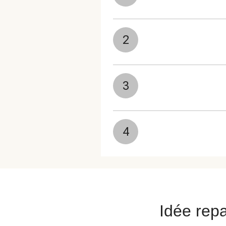
2
3
4
Idée repa