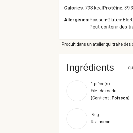
Calories
:
798 kcal
Protéine
:
39.
Allergènes
:
Poisson
•
Gluten
•
Blé
•
Peut contenir des tr
Produit dans un atelier qui traite des
Ingrédients
qu
1 pièce(s)
Filet de merlu
(
)
Contient :
Poisson
75 g
Riz jasmin