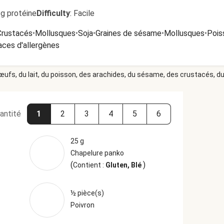
3g protéine
Difficulty
:
Facile
Crustacés
•
Mollusques
•
Soja
•
Graines de sésame
•
Mollusques
•
Pois
aces d'allergènes
 œufs, du lait, du poisson, des arachides, du sésame, des crustacés, du 
antité
1
2
3
4
5
6
25 g
Chapelure panko
(
)
Contient :
Gluten, Blé
½ pièce(s)
Poivron