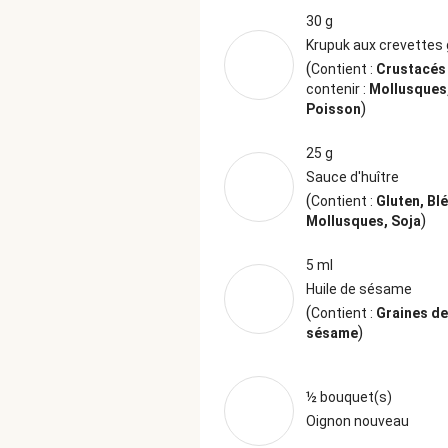
30 g
Krupuk aux crevettes 
(
Contient :
Crustacés
contenir :
Mollusques
)
Poisson
25 g
Sauce d'huître
(
Contient :
Gluten, Blé
)
Mollusques, Soja
5 ml
Huile de sésame
(
Contient :
Graines de
)
sésame
½ bouquet(s)
Oignon nouveau