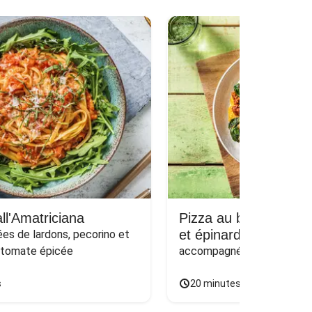
ll'Amatriciana
Pizza au bœuf haché
et épinards sur naan
s de lardons, pecorino et 
 tomate épicée
accompagnée d'une salade
s
20 minutes