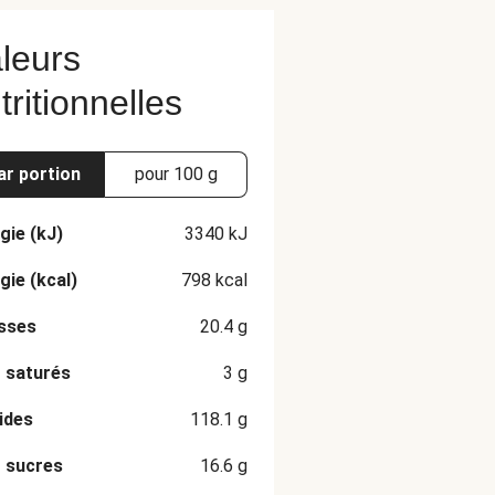
leurs
tritionnelles
ar portion
pour 100 g
gie (kJ)
3340
kJ
gie (kcal)
798
kcal
sses
20.4
g
 saturés
3
g
ides
118.1
g
 sucres
16.6
g