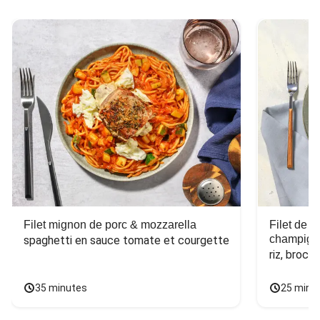
Filet mignon de porc & mozzarella
Filet de 
champign
spaghetti en sauce tomate et courgette
riz, broco
35 minutes
25 minu