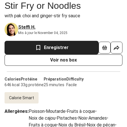
Stir Fry or Noodles
with pak choi and ginger-stir fry sauce
Steffi H.
Mis à jour le November 04, 2025
Enregistrer
Voir nos box
Calories
Protéine
Préparation
Difficulty
646 kcal
33g protéine
25 minutes
Facile
Calorie Smart
Allergènes
:
Poisson
•
Moutarde
•
Fruits à coque
•
Noix de cajou
•
Pistaches
•
Noix
•
Amandes
•
Fruits à coque
•
Noix du Brésil
•
Noix de pécan
•