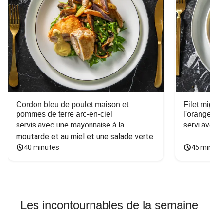
Cordon bleu de poulet maison et
Filet mig
pommes de terre arc-en-ciel
l'orange e
servis avec une mayonnaise à la 
servi ave
moutarde et au miel et une salade verte
40 minutes
45 minu
Les incontournables de la semaine