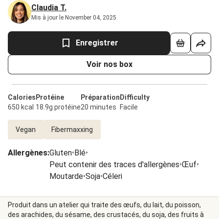
Claudia T.
Mis à jour le November 04, 2025
Enregistrer
Voir nos box
Calories
Protéine
Préparation
Difficulty
650 kcal
18.9g protéine
20 minutes
Facile
Vegan
Fibermaxxing
Allergènes
:
Gluten
•
Blé
•
Peut contenir des traces d'allergènes
•
Œuf
•
Moutarde
•
Soja
•
Céleri
Produit dans un atelier qui traite des œufs, du lait, du poisson,
des arachides, du sésame, des crustacés, du soja, des fruits à