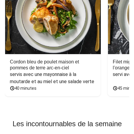
Cordon bleu de poulet maison et
Filet mig
pommes de terre arc-en-ciel
l'orange e
servis avec une mayonnaise à la 
servi ave
moutarde et au miel et une salade verte
40 minutes
45 minu
Les incontournables de la semaine