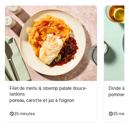
Filet de merlu & stoemp patate douce-
Dinde à la
lardons
pommes de
poireau, carotte et jus à l'oignon
35 minutes
35 minu