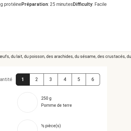
6g protéine
Préparation
:
25 minutes
Difficulty
:
Facile
 œufs, du lait, du poisson, des arachides, du sésame, des crustacés, du 
antité
1
2
3
4
5
6
250 g
Pomme de terre
½ pièce(s)