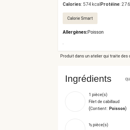
Calories
:
574 kcal
Protéine
:
27.
Calorie Smart
Allergènes
:
Poisson
.
Produit dans un atelier qui traite des
Ingrédients
qu
1 pièce(s)
Filet de cabillaud
(
)
Contient :
Poisson
½ pièce(s)