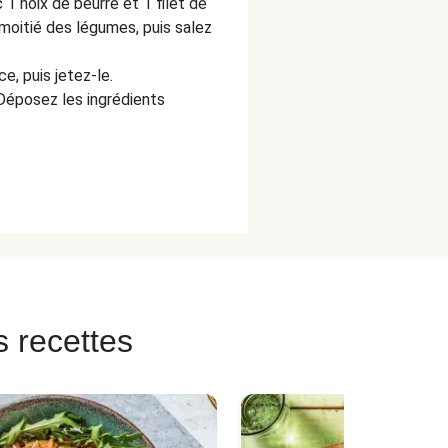
1 noix de beurre et 1 filet de
 moitié des légumes, puis salez
ce, puis jetez-le.
 Déposez les ingrédients
s recettes