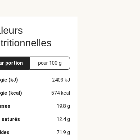
leurs
tritionnelles
ar portion
pour 100 g
gie (kJ)
2403
kJ
gie (kcal)
574
kcal
sses
19.8
g
 saturés
12.4
g
ides
71.9
g