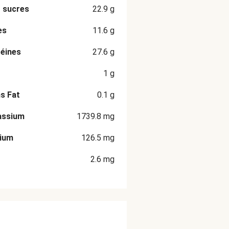
 sucres
22.9
g
es
11.6
g
éines
27.6
g
1
g
s Fat
0.1
g
assium
1739.8
mg
cium
126.5
mg
2.6
mg