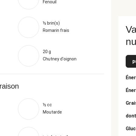
Fenouil
½ brin(s)
Va
Romarin frais
nu
20 g
Chutney d'oignon
p
Éner
vraison
Éner
Grai
½ cc
Moutarde
dont
Gluc