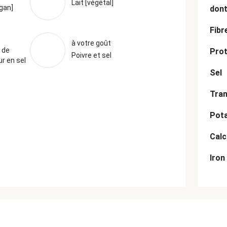
Lait [végétal]
egan]
dont
Fibr
à votre goût
 de
Prot
Poivre et sel
r en sel
Sel
Tran
Pot
Cal
Iron