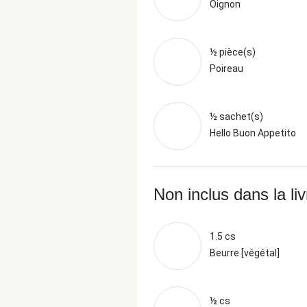
Oignon
½ pièce(s)
Poireau
½ sachet(s)
Hello Buon Appetito
Non inclus dans la li
1.5 cs
Beurre [végétal]
½ cs