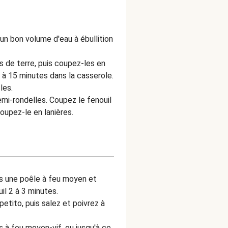
un bon volume d'eau à ébullition
 de terre, puis coupez-les en
 à 15 minutes dans la casserole.
les.
emi-rondelles. Coupez le fenouil
coupez-le en lanières.
ns une poêle à feu moyen et
uil 2 à 3 minutes.
petito, puis salez et poivrez à
s à feu moyen-vif, ou jusqu'à ce