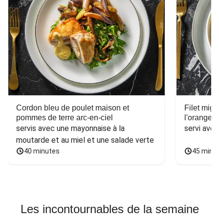
Cordon bleu de poulet maison et
Filet mig
pommes de terre arc-en-ciel
l'orange e
servis avec une mayonnaise à la 
servi ave
moutarde et au miel et une salade verte
40 minutes
45 minu
Les incontournables de la semaine