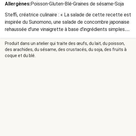
Allergènes
:
Poisson
•
Gluten
•
Blé
•
Graines de sésame
•
Soja
Steffi, créatrice culinaire : « La salade de cette recette est
inspirée du Sunomono, une salade de concombre japonaise
rehaussée d'une vinaigrette à base d’ingrédients simples
mais savoureux : sauce soja, vinaigre, huile de sésame et
une pincée de sucre. J’ai ajouté des fèves de soja à cet
Produit dans un atelier qui traite des œufs, du lait, du poisson,
des arachides, du sésame, des crustacés, du soja, des fruits à
accompagnement traditionnel pour un côté haut de
coque et du blé.
gamme très plaisant. »