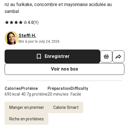
riz au furikake, concombre et mayonnaise acidulée au
sambal
4.0
(
9
)
Steffi H.
Mis à jour le July 24, 2026
Enregistrer
Voir nos box
Calories
Protéine
Préparation
Difficulty
695 kcal
40.7g protéine
20 minutes
Facile
Manger en premier
Calorie Smart
Riche en protéines