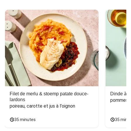
Filet de merlu & stoemp patate douce-
Dinde à la
lardons
pommes de
poireau, carotte et jus à l'oignon
35 minutes
35 minu