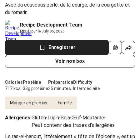
Avec du couscous perlé, de la courge, de la courgette et
du romarin
Recipe Development Team
Mis à jour le July 05, 2026
Enregistrer
Voir nos box
Calories
Protéine
Préparation
Difficulty
717 kcal
33g protéine
35 minutes
Intermédiaire
Manger en premier
Famille
Allergènes
:
Gluten
•
Lupin
•
Soja
•
Œuf
•
Moutarde
•
Peut contenir des traces d'allergènes
Le ras-el-hanout, littéralement « tête de l’épicerie », est un