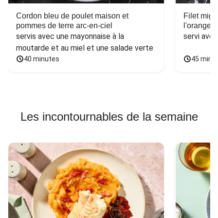
Cordon bleu de poulet maison et
Filet mig
pommes de terre arc-en-ciel
l'orange e
servis avec une mayonnaise à la 
servi ave
moutarde et au miel et une salade verte
40 minutes
45 minu
Les incontournables de la semaine