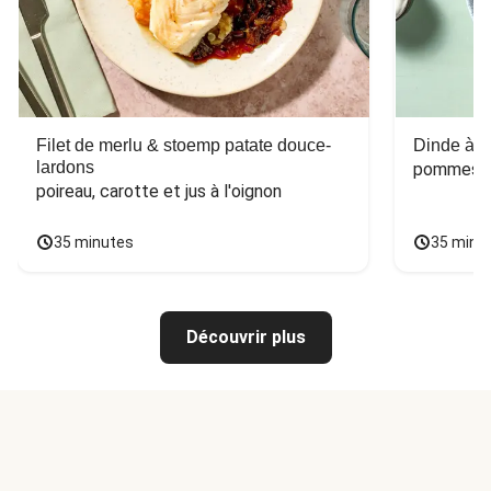
Filet de merlu & stoemp patate douce-
Dinde à la
lardons
pommes de
poireau, carotte et jus à l'oignon
35 minutes
35 minu
Découvrir plus