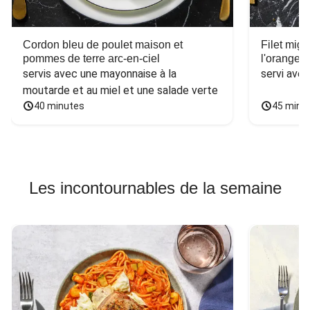
Cordon bleu de poulet maison et
Filet mig
pommes de terre arc-en-ciel
l'orange e
servis avec une mayonnaise à la 
servi ave
moutarde et au miel et une salade verte
40 minutes
45 minu
Les incontournables de la semaine