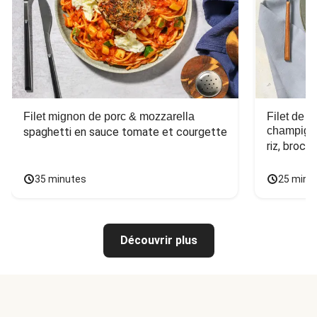
Filet mignon de porc & mozzarella
Filet de 
champign
spaghetti en sauce tomate et courgette
riz, broco
35 minutes
25 minu
Découvrir plus