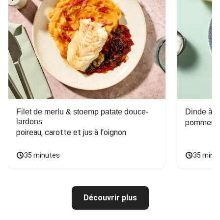
Filet de merlu & stoemp patate douce-
Dinde à la
lardons
pommes de
poireau, carotte et jus à l'oignon
35 minutes
35 minu
Découvrir plus