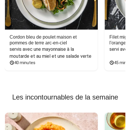
Cordon bleu de poulet maison et
Filet mig
pommes de terre arc-en-ciel
l'orange e
servis avec une mayonnaise à la 
servi ave
moutarde et au miel et une salade verte
40 minutes
45 minu
Les incontournables de la semaine