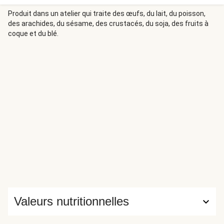
doux en goût, le piment doit être taillé en tout petits
morceaux. Vous allez accompagner ce plat de purée de
Produit dans un atelier qui traite des œufs, du lait, du poisson,
des arachides, du sésame, des crustacés, du soja, des fruits à
pommes de terre pour une touche de simplicité.
coque et du blé.
Valeurs nutritionnelles