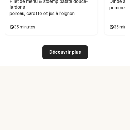
Filet de merlu & stoemp patate douce-
Dinde à la
lardons
pommes de
poireau, carotte et jus à l'oignon
35 minutes
35 minu
Découvrir plus