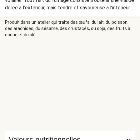
volailler. Tout l’art du fumage consiste à obtenir une viande
dorée à l’extérieur, mais tendre et savoureuse à l’intérieur.
Un très bon accord avec le poivron rôti, dont vous
découvrirez tous les détails dans notre magazine Fresh
Produit dans un atelier qui traite des œufs, du lait, du poisson,
des arachides, du sésame, des crustacés, du soja, des fruits à
Times !
coque et du blé.
Valeurs nutritionnelles