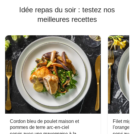
Idée repas du soir : testez nos
meilleures recettes
Cordon bleu de poulet maison et
Filet mig
pommes de terre arc-en-ciel
l'orange e
servis avec une mayonnaise à la 
servi ave