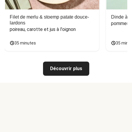
Filet de merlu & stoemp patate douce-
Dinde à la
lardons
pommes de
poireau, carotte et jus à l'oignon
35 minutes
35 minu
Découvrir plus