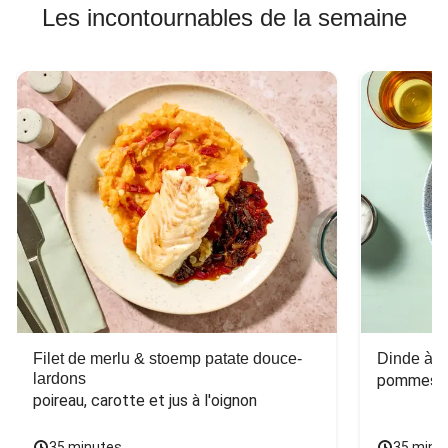
Les incontournables de la semaine
Filet de merlu & stoemp patate douce-
Dinde à la
lardons
pommes de
poireau, carotte et jus à l'oignon
35 minutes
35 minu