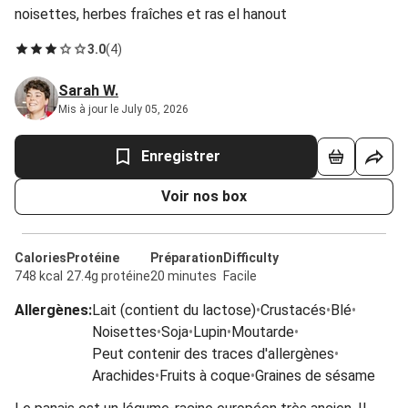
noisettes, herbes fraîches et ras el hanout
3.0
(
4
)
Sarah W.
Mis à jour le July 05, 2026
Enregistrer
Voir nos box
Calories
Protéine
Préparation
Difficulty
748 kcal
27.4g protéine
20 minutes
Facile
Allergènes
:
Lait (contient du lactose)
•
Crustacés
•
Blé
•
Noisettes
•
Soja
•
Lupin
•
Moutarde
•
Peut contenir des traces d'allergènes
•
Arachides
•
Fruits à coque
•
Graines de sésame