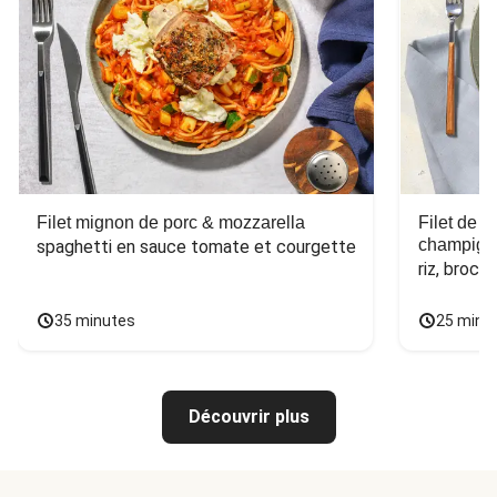
Filet mignon de porc & mozzarella
Filet de 
champign
spaghetti en sauce tomate et courgette
riz, broco
35 minutes
25 minu
Découvrir plus