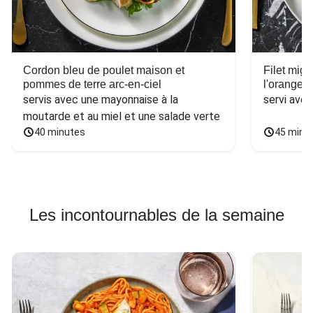
Cordon bleu de poulet maison et
Filet mig
pommes de terre arc-en-ciel
l'orange e
servis avec une mayonnaise à la 
servi ave
moutarde et au miel et une salade verte
40 minutes
45 minu
Les incontournables de la semaine