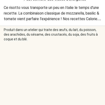
Ce risotto vous transporte un peu en Italie le temps d'une
recette. La combinaison classique de mozzarella, basilic &
tomate vient parfaire l’expérience ! Nos recettes Calorie
Smart contiennent plus de 270 g de légumes et moins de
700 calories.
Produit dans un atelier qui traite des œufs, du lait, du poisson,
des arachides, du sésame, des crustacés, du soja, des fruits à
coque et du blé.