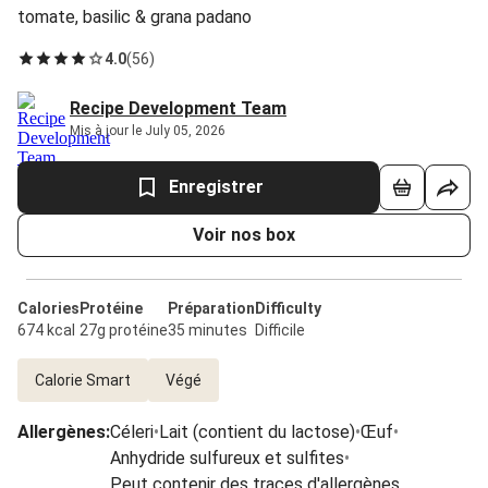
tomate, basilic & grana padano
4.0
(
56
)
Recipe Development Team
Mis à jour le July 05, 2026
Enregistrer
Voir nos box
Calories
Protéine
Préparation
Difficulty
674 kcal
27g protéine
35 minutes
Difficile
Calorie Smart
Végé
Allergènes
:
Céleri
•
Lait (contient du lactose)
•
Œuf
•
Anhydride sulfureux et sulfites
•
Peut contenir des traces d'allergènes