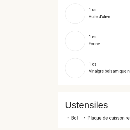
1 cs
Huile d'olive
1 cs
Farine
1 cs
Vinaigre balsamique n
Ustensiles
•
Bol
•
Plaque de cuisson re