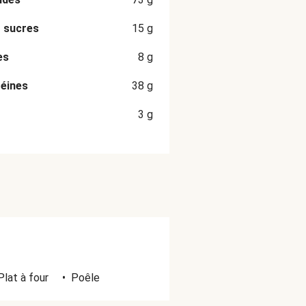
 sucres
15
g
es
8
g
éines
38
g
3
g
Plat à four
•
Poêle