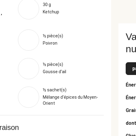
30 g
Ketchup
 ,
Va
½ pièce(s)
Poivron
nu
½ pièce(s)
p
Gousse d'ail
Éner
½ sachet(s)
Mélange d'épices du Moyen-
Éner
Orient
Grai
dont
vraison
Gluc