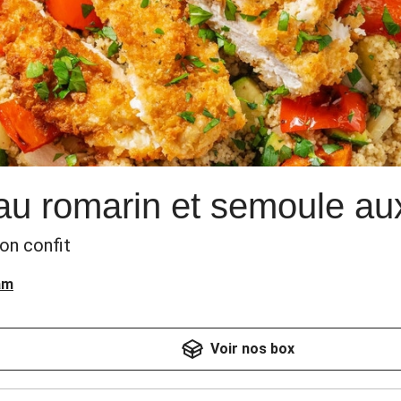
au romarin et semoule a
ron confit
am
Voir nos box