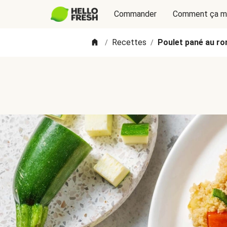
Commander
Comment ça m
Recettes
Poulet pané au ro
/
/