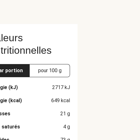
leurs
tritionnelles
ar portion
pour 100 g
gie (kJ)
2717
kJ
gie (kcal)
649
kcal
sses
21
g
 saturés
4
g
ides
73
g