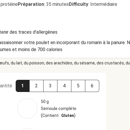
 protéine
Préparation
:
35 minutes
Difficulty
:
Intermédiaire
enir des traces d'allergènes
assaisonner votre poulet en incorporant du romarin à la panure. 
gumes et moins de 700 calories
 œufs, du lait, du poisson, des arachides, du sésame, des crustacés, du 
antité
1
2
3
4
5
6
50 g
Semoule complète
(
)
Contient :
Gluten