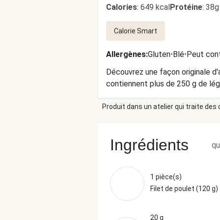
Calories
:
649 kcal
Protéine
:
38g
Calorie Smart
Allergènes
:
Gluten
•
Blé
•
Peut cont
Découvrez une façon originale d'
contiennent plus de 250 g de lé
Produit dans un atelier qui traite des
Ingrédients
qu
1 pièce(s)
Filet de poulet (120 g)
20 g