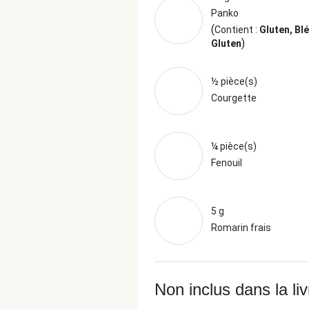
Panko
(
Contient :
Gluten, Blé
)
Gluten
½ pièce(s)
Courgette
¼ pièce(s)
Fenouil
5 g
Romarin frais
Non inclus dans la li