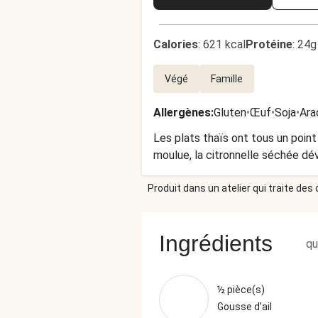
Calories
:
621 kcal
Protéine
:
24g
Végé
Famille
Allergènes
:
Gluten
•
Œuf
•
Soja
•
Ara
Les plats thaïs ont tous un point
moulue, la citronnelle séchée dé
Produit dans un atelier qui traite des
Ingrédients
qu
½ pièce(s)
Gousse d’ail