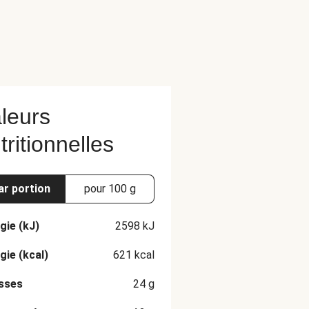
leurs
tritionnelles
ar portion
pour 100 g
gie (kJ)
2598
kJ
gie (kcal)
621
kcal
sses
24
g