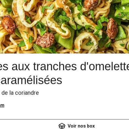
es aux tranches d'omelett
caramélisées
 de la coriandre
am
Voir nos box