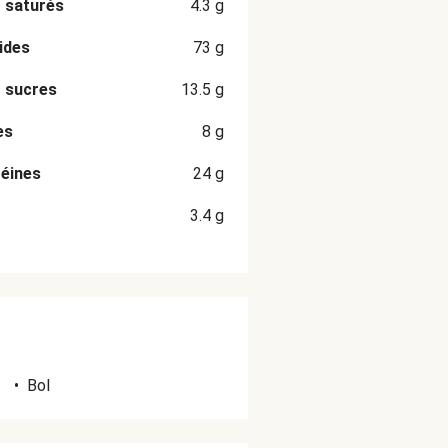
 saturés
4.3
g
ides
73
g
 sucres
13.5
g
es
8
g
éines
24
g
3.4
g
•
Bol