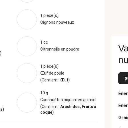
1 pièce(s)
Oignons nouveaux
1 cc
Va
Citronnelle en poudre
)
nu
1 pièce(s)
Œuf de poule
p
(
)
Contient :
Œuf
10 g
Éner
Cacahuètes piquantes au miel
Éner
(
Contient :
Arachides, Fruits à
)
ja
)
coque
Grai