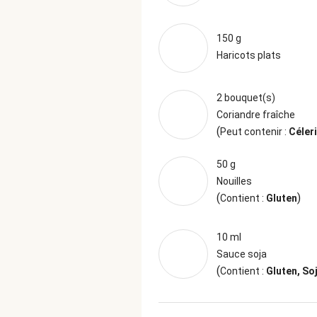
150 g
Haricots plats
2 bouquet(s)
Coriandre fraîche
(
Peut contenir :
Céleri
50 g
Nouilles
(
)
Contient :
Gluten
10 ml
Sauce soja
(
Contient :
Gluten, So