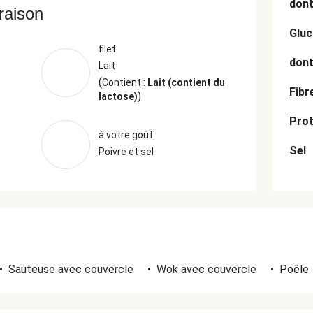
dont
vraison
Gluc
filet
dont
Lait
(
Contient :
Lait (contient du
Fibr
)
lactose)
Prot
à votre goût
Sel
Poivre et sel
•
Sauteuse avec couvercle
•
Wok avec couvercle
•
Poêle