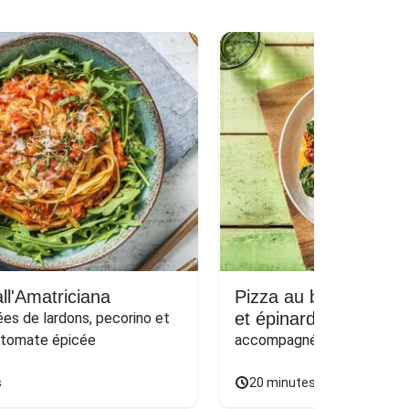
ll'Amatriciana
Pizza au bœuf haché
et épinards sur naan
s de lardons, pecorino et 
 tomate épicée
accompagnée d'une salade
s
20 minutes