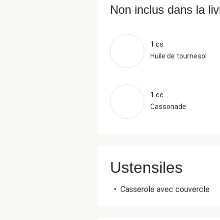
Non inclus dans la li
1 cs
Huile de tournesol
1 cc
Cassonade
Ustensiles
•
Casserole avec couvercle