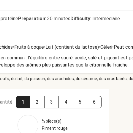
 protéine
Préparation
:
30 minutes
Difficulty
:
Intermédiaire
chides
•
Fruits à coque
•
Lait (contient du lactose)
•
Céleri
•
Peut cont
 en commun : l’équilibre entre sucré, acide, salé et piquant est 
veloppe des arômes plus puissantes que la citronnelle fraîche.
 œufs, du lait, du poisson, des arachides, du sésame, des crustacés, du 
antité
1
2
3
4
5
6
¼ pièce(s)
Piment rouge