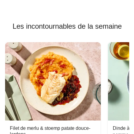
Les incontournables de la semaine
Filet de merlu & stoemp patate douce-
Dinde à la