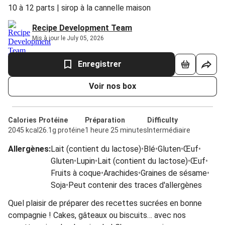
10 à 12 parts | sirop à la cannelle maison
Recipe Development Team
Mis à jour le July 05, 2026
Enregistrer
Voir nos box
Calories
Protéine
Préparation
Difficulty
2045 kcal
26.1g protéine
1 heure 25 minutes
Intermédiaire
Allergènes
:
Lait (contient du lactose)
•
Blé
•
Gluten
•
Œuf
•
Gluten
•
Lupin
•
Lait (contient du lactose)
•
Œuf
•
Fruits à coque
•
Arachides
•
Graines de sésame
•
Soja
•
Peut contenir des traces d'allergènes
Quel plaisir de préparer des recettes sucrées en bonne
compagnie ! Cakes, gâteaux ou biscuits… avec nos