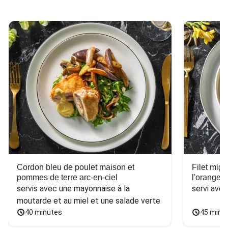
Cordon bleu de poulet maison et
Filet mig
pommes de terre arc-en-ciel
l'orange e
servis avec une mayonnaise à la 
servi ave
moutarde et au miel et une salade verte
40 minutes
45 minu