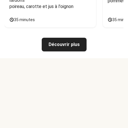
lardons
pommes de
poireau, carotte et jus à l'oignon
35 minutes
35 minu
Découvrir plus