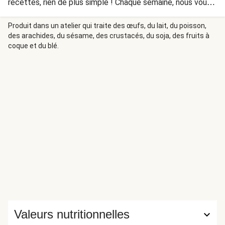
recettes, rien de plus simple ! Chaque semaine, nous vous
en proposons une nouvelle facile et rapide à réaliser avec
une préparation pour gâteau et des ingrédients frais. Cette
Produit dans un atelier qui traite des œufs, du lait, du poisson,
des arachides, du sésame, des crustacés, du soja, des fruits à
semaine, optez pour l'association classique de la poire et
coque et du blé.
de la cannelle avec ce gâteau aérien.
Valeurs nutritionnelles