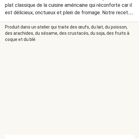
plat classique de la cuisine américaine qui réconforte car il
est délicieux, onctueux et plein de fromage. Notre recette
est parfaite pour l'automne en raison de la sauce faite
avec l'ingrédient de la saison : de la courge.
Produit dans un atelier qui traite des œufs, du lait, du poisson,
des arachides, du sésame, des crustacés, du soja, des fruits à
coque et du blé.