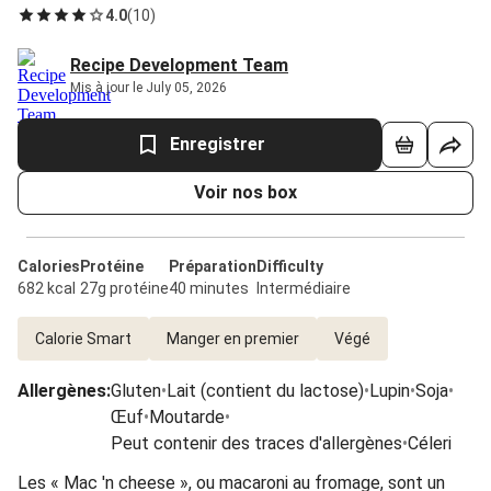
4.0
(
10
)
Recipe Development Team
Mis à jour le July 05, 2026
Enregistrer
Voir nos box
Calories
Protéine
Préparation
Difficulty
682 kcal
27g protéine
40 minutes
Intermédiaire
Calorie Smart
Manger en premier
Végé
Allergènes
:
Gluten
•
Lait (contient du lactose)
•
Lupin
•
Soja
•
Œuf
•
Moutarde
•
Peut contenir des traces d'allergènes
•
Céleri
Les « Mac 'n cheese », ou macaroni au fromage, sont un