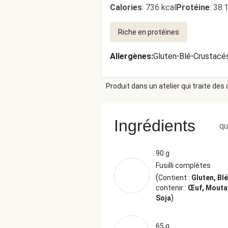
Calories
:
736 kcal
Protéine
:
38.
Riche en protéines
Allergènes
:
Gluten
•
Blé
•
Crustacé
Produit dans un atelier qui traite des
Ingrédients
qu
90 g
Fusilli complètes
(
Contient :
Gluten, Bl
contenir :
Œuf, Mouta
)
Soja
65 g