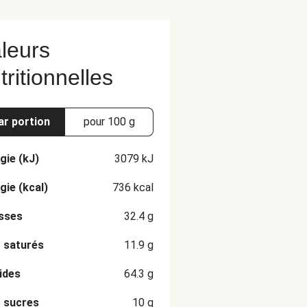
leurs
tritionnelles
ar portion
pour 100 g
gie (kJ)
3079
kJ
gie (kcal)
736
kcal
sses
32.4
g
 saturés
11.9
g
ides
64.3
g
 sucres
10
g