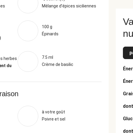
ges
Mélange d’épices siciliennes
Va
100 g
nu
Épinards
)
p
7.5 ml
es herbes
Crème de basilic
ent du
Éner
Éner
vraison
Grai
dont
à votre goût
Gluc
Poivre et sel
dont