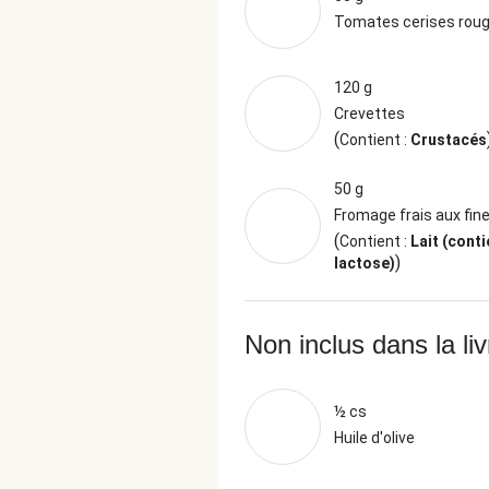
Tomates cerises rou
120 g
Crevettes
(
Contient :
Crustacés
50 g
Fromage frais aux fin
(
Contient :
Lait (conti
)
lactose)
Non inclus dans la li
½ cs
Huile d'olive