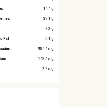
es
14.4
g
éines
38.1
g
2.2
g
s Fat
0.1
g
assium
984.4
mg
cium
148.4
mg
2.7
mg