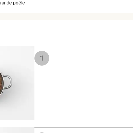
rande poêle
1