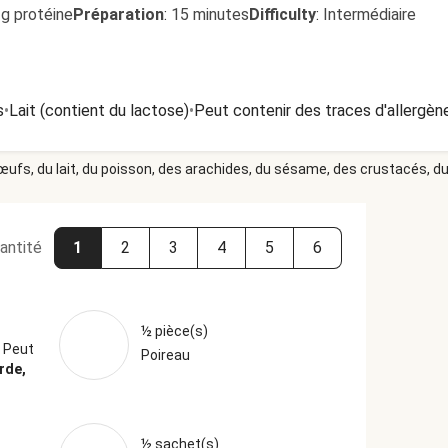
1g protéine
Préparation
:
15 minutes
Difficulty
:
Intermédiaire
s
•
Lait (contient du lactose)
•
Peut contenir des traces d'allergèn
 œufs, du lait, du poisson, des arachides, du sésame, des crustacés, du 
antité
1
2
3
4
5
6
½ pièce(s)
é
Peut
Poireau
rde,
½ sachet(s)