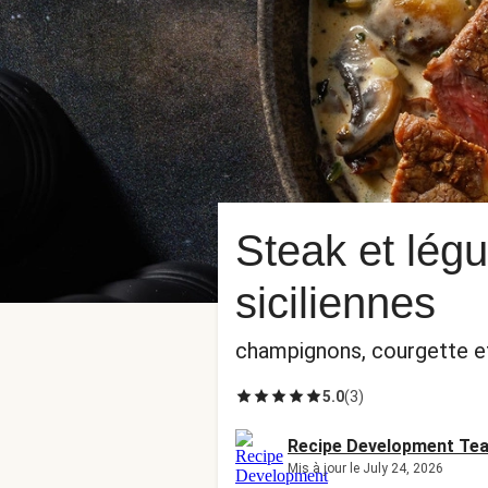
Steak et lég
siciliennes
champignons, courgette e
5.0
(
3
)
Recipe Development Te
Mis à jour le July 24, 2026