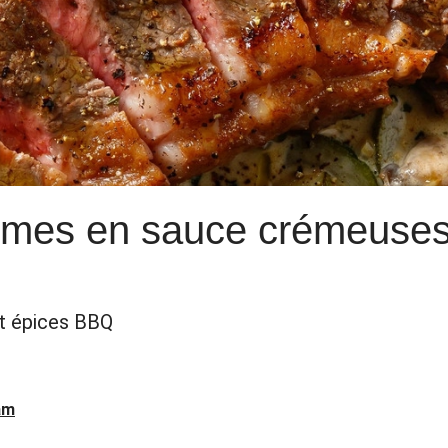
umes en sauce crémeuses
t épices BBQ
am