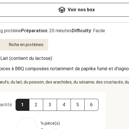
Voir nos box
1g protéine
Préparation
:
20 minutes
Difficulty
:
Facile
Riche en protéines
•
Lait (contient du lactose)
épices à BBQ composées notamment de paprika fumé et d'oignon g
 œufs, du lait, du poisson, des arachides, du sésame, des crustacés, du 
antité
1
2
3
4
5
6
½ pièce(s)