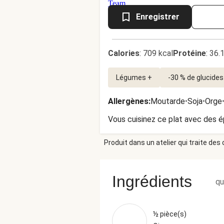
Enregistrer
Calories
:
709 kcal
Protéine
:
36.
Légumes +
-30 % de glucides
Allergènes
:
Moutarde
•
Soja
•
Orge
Vous cuisinez ce plat avec des 
Produit dans un atelier qui traite des
Ingrédients
qu
½ pièce(s)