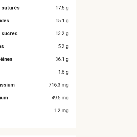
 saturés
17.5
g
ides
15.1
g
 sucres
13.2
g
es
5.2
g
éines
36.1
g
1.6
g
assium
716.3
mg
cium
49.5
mg
1.2
mg