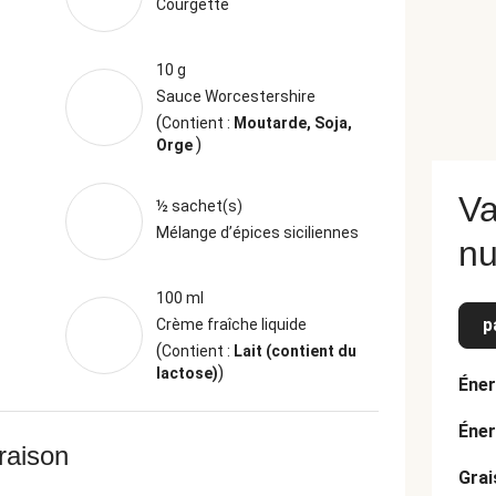
Courgette
10 g
Sauce Worcestershire
(
Contient :
Moutarde, Soja,
)
Orge
Va
½ sachet(s)
Mélange d’épices siciliennes
nu
100 ml
p
Crème fraîche liquide
(
Contient :
Lait (contient du
)
lactose)
Éner
Éner
vraison
Grai