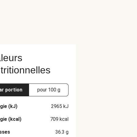
leurs
tritionnelles
ar portion
pour 100 g
gie (kJ)
2965
kJ
gie (kcal)
709
kcal
sses
36.3
g