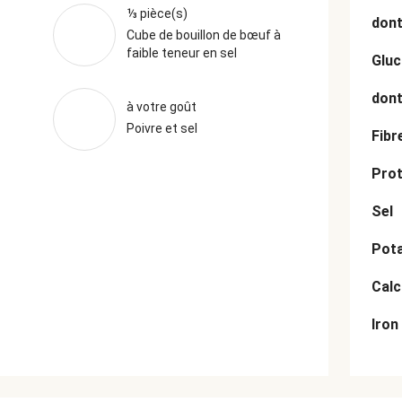
⅓ pièce(s)
dont
Cube de bouillon de bœuf à
faible teneur en sel
Gluc
dont
à votre goût
Poivre et sel
Fibr
Prot
Sel
Pot
Cal
Iron