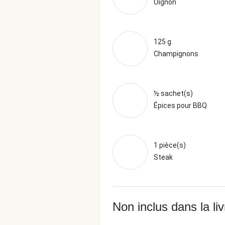
Oignon
125 g
Champignons
½ sachet(s)
Épices pour BBQ
1 pièce(s)
Steak
Non inclus dans la li