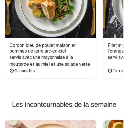
Cordon bleu de poulet maison et
Filet mig
pommes de terre arc-en-ciel
l'orange e
servis avec une mayonnaise à la 
servi ave
moutarde et au miel et une salade verte
40 minutes
45 minu
Les incontournables de la semaine