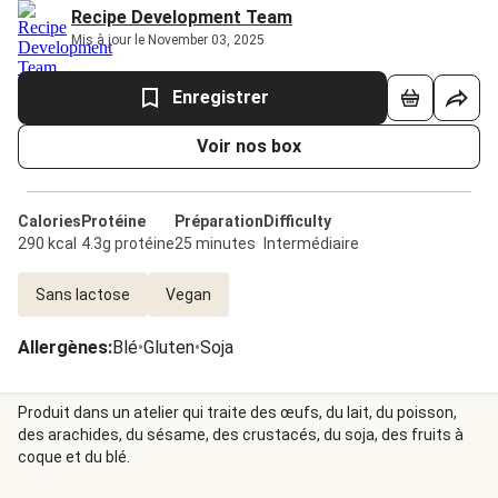
Recipe Development Team
Mis à jour le November 03, 2025
Enregistrer
Voir nos box
Calories
Protéine
Préparation
Difficulty
290 kcal
4.3g protéine
25 minutes
Intermédiaire
Sans lactose
Vegan
Allergènes
:
Blé
•
Gluten
•
Soja
Produit dans un atelier qui traite des œufs, du lait, du poisson,
des arachides, du sésame, des crustacés, du soja, des fruits à
coque et du blé.