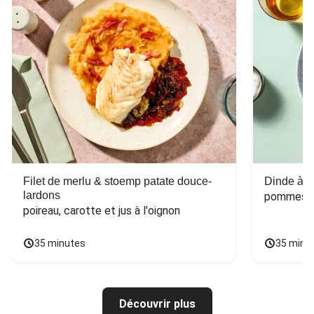
Filet de merlu & stoemp patate douce-
Dinde à la
lardons
pommes de
poireau, carotte et jus à l'oignon
35 minutes
35 minu
Découvrir plus