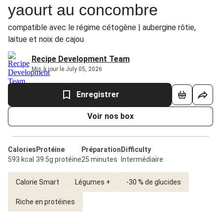
yaourt au concombre
compatible avec le régime cétogène | aubergine rôtie,
laitue et noix de cajou
Recipe Development Team
Mis à jour le July 05, 2026
Enregistrer
Voir nos box
Calories
Protéine
Préparation
Difficulty
593 kcal
39.5g protéine
25 minutes
Intermédiaire
Calorie Smart
Légumes +
-30 % de glucides
Riche en protéines