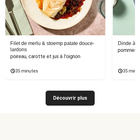
Filet de merlu & stoemp patate douce-
Dinde à la
lardons
pommes de
poireau, carotte et jus à l'oignon
35 minutes
35 minu
Découvrir plus