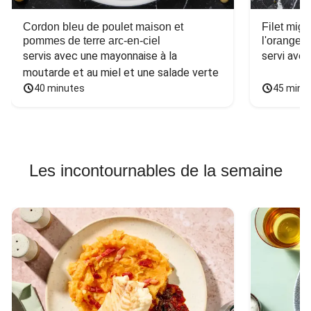
Cordon bleu de poulet maison et
Filet mig
pommes de terre arc-en-ciel
l'orange e
servis avec une mayonnaise à la 
servi ave
moutarde et au miel et une salade verte
40 minutes
45 minu
Les incontournables de la semaine