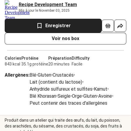
Recipe Development Team
Mis à jour le November 03, 2025
Enregistrer
Voir nos box
Calories
Protéine
Préparation
Difficulty
843 kcal
35.1g protéine
20 minutes
Facile
Allergènes
:
Blé
•
Gluten
•
Crustacés
•
Lait (contient du lactose)
•
Anhydride sulfureux et sulfites
•
Kamut
•
Blé Khorasan
•
Seigle
•
Orge
•
Gluten
•
Avoine
•
Peut contenir des traces d'allergènes
Produit dans un atelier qui traite des œufs, du lait, du poisson,
des arachides, du sésame, des crustacés, du soja, des fruits à