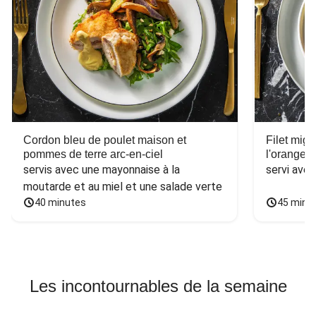
Cordon bleu de poulet maison et
Filet mig
pommes de terre arc-en-ciel
l'orange e
servis avec une mayonnaise à la 
servi ave
moutarde et au miel et une salade verte
40 minutes
45 minu
Les incontournables de la semaine