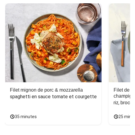
Filet mignon de porc & mozzarella
Filet de 
champign
spaghetti en sauce tomate et courgette
riz, broco
35 minutes
25 minu