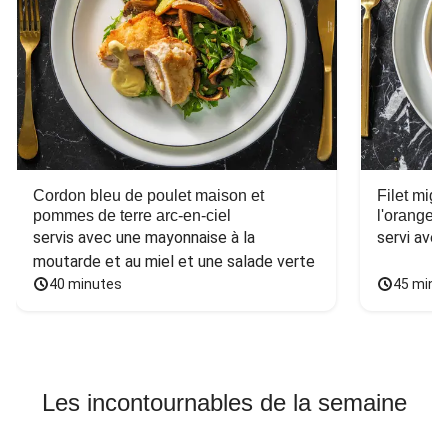
Cordon bleu de poulet maison et
Filet mig
pommes de terre arc-en-ciel
l'orange e
servis avec une mayonnaise à la 
servi ave
moutarde et au miel et une salade verte
40 minutes
45 minu
Les incontournables de la semaine