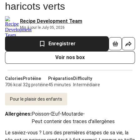
haricots verts
Recipe Development Team
Mis à jour le July 05, 2026
Enregistrer
Voir nos box
Calories
Protéine
Préparation
Difficulty
706 kcal
32g protéine
45 minutes
Intermédiaire
Pour le plaisir des enfants
Allergènes
:
Poisson
•
Œuf
•
Moutarde
•
Peut contenir des traces d'allergènes
Le saviez-vous ? Lors des premières étapes de sa vie, la