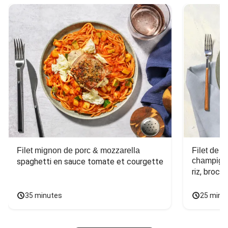
Filet mignon de porc & mozzarella
Filet de 
champign
spaghetti en sauce tomate et courgette
riz, broco
35 minutes
25 minu