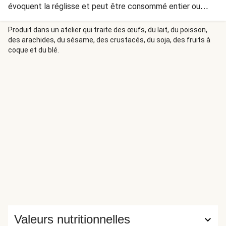
évoquent la réglisse et peut être consommé entier ou
moulu. Ici, il vient accentuer le goût du fenouil, qui évoque
déjà quelque peu l’anis naturellement.
Produit dans un atelier qui traite des œufs, du lait, du poisson,
des arachides, du sésame, des crustacés, du soja, des fruits à
coque et du blé.
Valeurs nutritionnelles