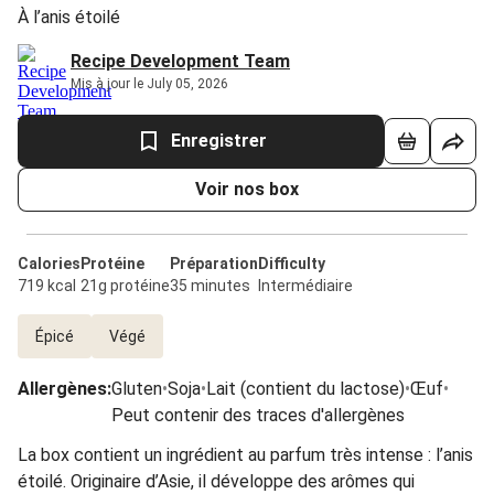
À l’anis étoilé
Recipe Development Team
Mis à jour le July 05, 2026
Enregistrer
Voir nos box
Calories
Protéine
Préparation
Difficulty
719 kcal
21g protéine
35 minutes
Intermédiaire
Épicé
Végé
Allergènes
:
Gluten
•
Soja
•
Lait (contient du lactose)
•
Œuf
•
Peut contenir des traces d'allergènes
La box contient un ingrédient au parfum très intense : l’anis
étoilé. Originaire d’Asie, il développe des arômes qui