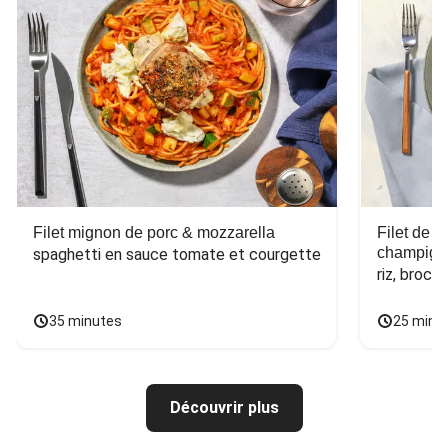
Filet mignon de porc & mozzarella
Filet de 
champign
spaghetti en sauce tomate et courgette
riz, broco
35 minutes
25 minu
Découvrir plus