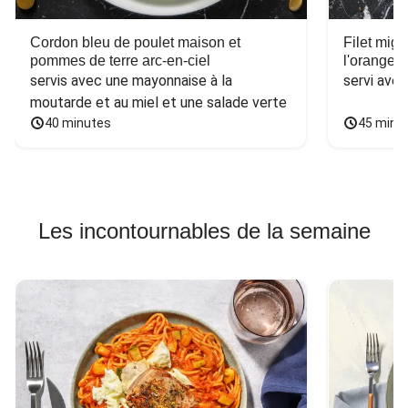
Cordon bleu de poulet maison et
Filet mig
pommes de terre arc-en-ciel
l'orange e
servis avec une mayonnaise à la 
servi ave
moutarde et au miel et une salade verte
40 minutes
45 minu
Les incontournables de la semaine