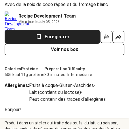
Avec de la noix de coco râpée et du fromage blanc
Recipe Development Team
Mis à jour le July 05, 2026
Enregistrer
Voir nos box
Calories
Protéine
Préparation
Difficulty
606 kcal
11g protéine
30 minutes
Intermédiaire
Allergènes
:
Fruits à coque
•
Gluten
•
Arachides
•
Lait (contient du lactose)
•
Peut contenir des traces d'allergènes
Bonjour!
Produit dans un atelier qui traite des œufs, du lait, du poisson,
des arachides, du sésame, des crustacés, du soja, des fruits à