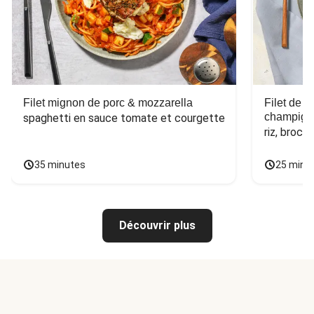
Filet mignon de porc & mozzarella
Filet de 
champign
spaghetti en sauce tomate et courgette
riz, broco
35 minutes
25 minu
Découvrir plus