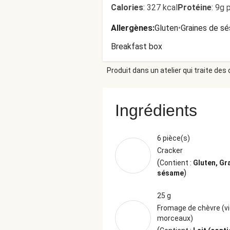
Calories
:
327 kcal
Protéine
:
9g 
Allergènes
:
Gluten
•
Graines de s
Breakfast box
Produit dans un atelier qui traite des
Ingrédients
6 pièce(s)
Cracker
(
Contient :
Gluten, Gr
)
sésame
25 g
Fromage de chèvre (vi
morceaux)