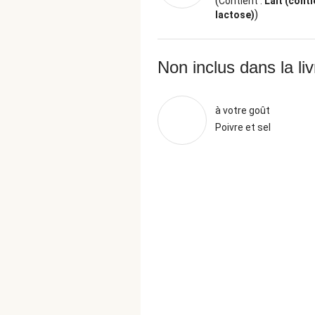
(
Contient :
Lait (conti
)
lactose)
Non inclus dans la li
à votre goût
Poivre et sel