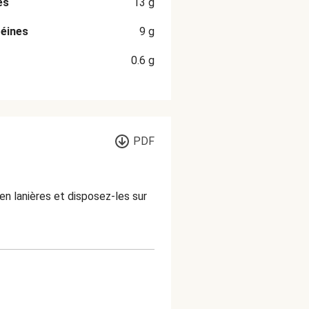
es
13
g
éines
9
g
0.6
g
PDF
 en lanières et disposez-les sur