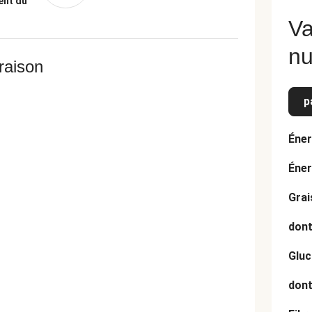
ent du
Va
nu
vraison
p
Éner
Éner
Grai
dont
Gluc
dont