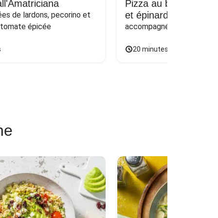
ll'Amatriciana
Pizza au bœuf haché
et épinards sur naan
s de lardons, pecorino et 
 tomate épicée
accompagnée d'une salade
s
20 minutes
ne