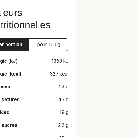
leurs
tritionnelles
ar portion
pour 100 g
gie (kJ)
1368
kJ
gie (kcal)
327
kcal
sses
23
g
 saturés
4.7
g
ides
18
g
 sucres
2.2
g