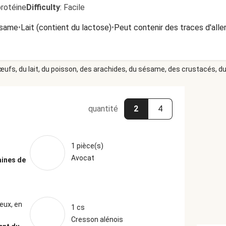
protéine
Difficulty
:
Facile
ésame
•
Lait (contient du lactose)
•
Peut contenir des traces d'all
 œufs, du lait, du poisson, des arachides, du sésame, des crustacés, du 
quantité
2
4
1 pièce(s)
Avocat
aines de
eux, en
1 cs
Cresson alénois