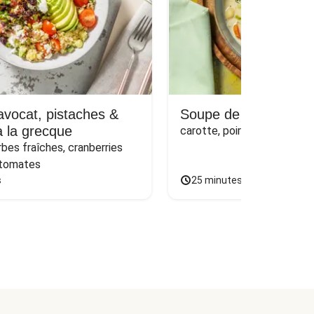
avocat, pistaches &
Soupe de poulet & or
 la grecque
carotte, poireau et persil
rbes fraîches, cranberries 
 tomates
s
25 minutes