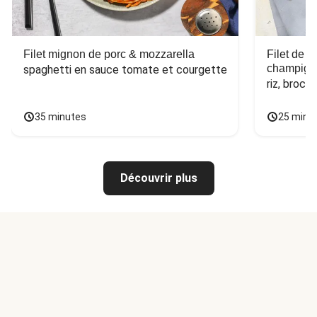
Filet mignon de porc & mozzarella
Filet de 
champign
spaghetti en sauce tomate et courgette
riz, broco
35 minutes
25 minu
Découvrir plus