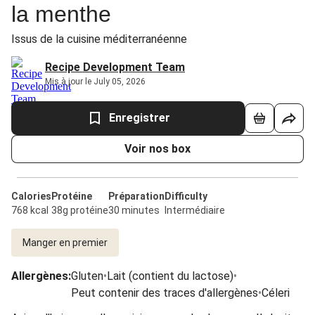
la menthe
Issus de la cuisine méditerranéenne
Recipe Development Team
Mis à jour le July 05, 2026
Enregistrer
Voir nos box
Calories
Protéine
Préparation
Difficulty
768 kcal
38g protéine
30 minutes
Intermédiaire
Manger en premier
Allergènes
:
Gluten
•
Lait (contient du lactose)
•
Peut contenir des traces d'allergènes
•
Céleri