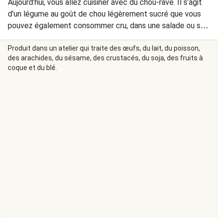
Aujourd’hui, vous allez cuisiner avec du chou-rave. Il s’agit
d’un légume au goût de chou légèrement sucré que vous
pouvez également consommer cru, dans une salade ou sur
du pain. Pour cette recette, il est cuit à la poêle avec du
poivron, ce qui permet d’en adoucir la structure et la
Produit dans un atelier qui traite des œufs, du lait, du poisson,
des arachides, du sésame, des crustacés, du soja, des fruits à
saveur.
coque et du blé.