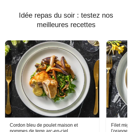
Idée repas du soir : testez nos
meilleures recettes
Cordon bleu de poulet maison et
Filet mig
pommes de terre arc-en-ciel
l'orange e