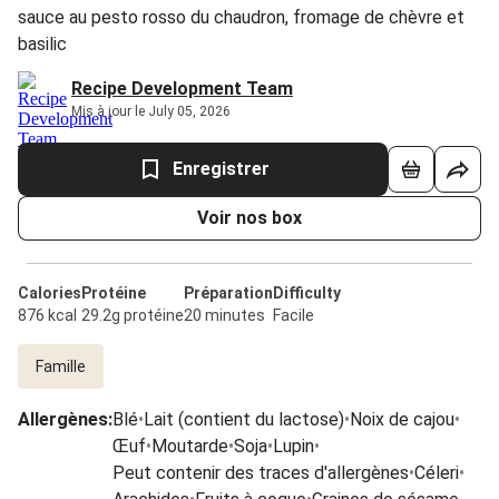
sauce au pesto rosso du chaudron, fromage de chèvre et
basilic
Recipe Development Team
Mis à jour le July 05, 2026
Enregistrer
Voir nos box
Calories
Protéine
Préparation
Difficulty
876 kcal
29.2g protéine
20 minutes
Facile
Famille
Allergènes
:
Blé
•
Lait (contient du lactose)
•
Noix de cajou
•
Œuf
•
Moutarde
•
Soja
•
Lupin
•
Peut contenir des traces d'allergènes
•
Céleri
•