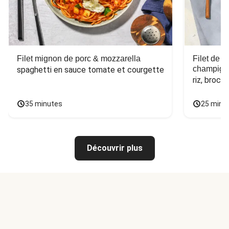
Filet mignon de porc & mozzarella
Filet de 
champign
spaghetti en sauce tomate et courgette
riz, broco
35 minutes
25 minu
Découvrir plus