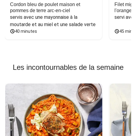
Cordon bleu de poulet maison et
Filet mig
pommes de terre arc-en-ciel
l'orange e
servis avec une mayonnaise à la 
servi ave
moutarde et au miel et une salade verte
40 minutes
45 minu
Les incontournables de la semaine