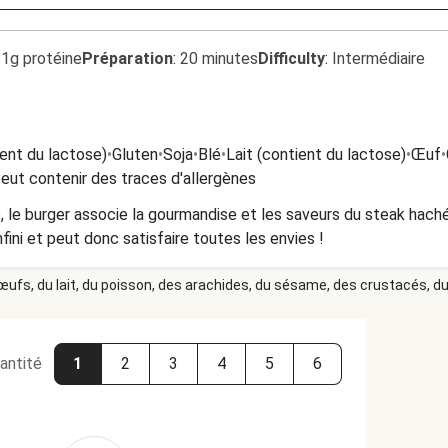
.1g protéine
Préparation
:
20 minutes
Difficulty
:
Intermédiaire
ient du lactose)
•
Gluten
•
Soja
•
Blé
•
Lait (contient du lactose)
•
Œuf
•
eut contenir des traces d'allergènes
, le burger associe la gourmandise et les saveurs du steak hach
infini et peut donc satisfaire toutes les envies !
 œufs, du lait, du poisson, des arachides, du sésame, des crustacés, du 
antité
1
2
3
4
5
6