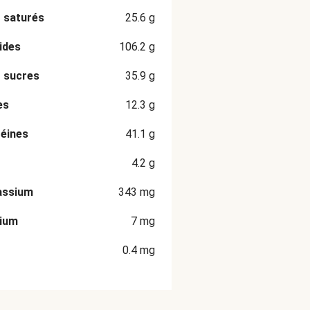
 saturés
25.6
g
ides
106.2
g
 sucres
35.9
g
es
12.3
g
éines
41.1
g
4.2
g
assium
343
mg
cium
7
mg
0.4
mg