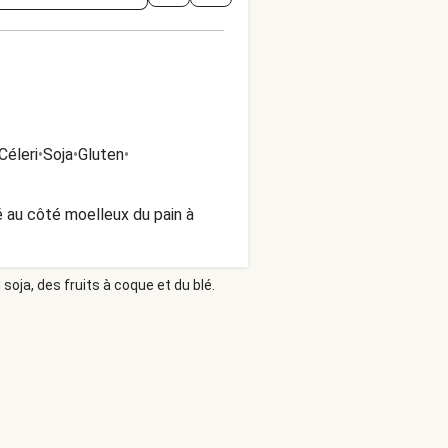
Céleri
•
Soja
•
Gluten
•
é au côté moelleux du pain à
soja, des fruits à coque et du blé.