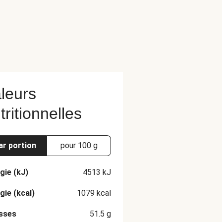
leurs
tritionnelles
ar portion
pour 100 g
gie (kJ)
4513
kJ
gie (kcal)
1079
kcal
sses
51.5
g