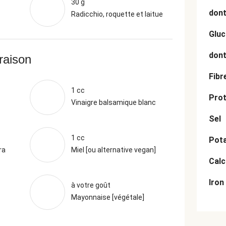
30 g
dont
Radicchio, roquette et laitue
Gluc
dont
vraison
Fibr
1 cc
Prot
Vinaigre balsamique blanc
Sel
1 cc
Pot
ra
Miel [ou alternative vegan]
Cal
Iron
à votre goût
Mayonnaise [végétale]