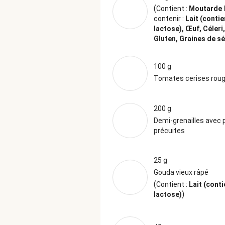
(
Contient :
Moutarde
contenir :
Lait (contie
lactose), Œuf, Céleri,
Gluten, Graines de 
100 g
Tomates cerises rou
200 g
Demi-grenailles avec 
précuites
25 g
Gouda vieux râpé
(
Contient :
Lait (conti
)
lactose)