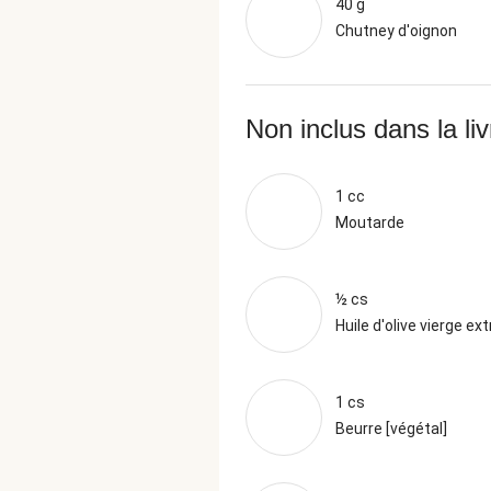
40 g
Chutney d'oignon
Non inclus dans la li
1 cc
Moutarde
½ cs
Huile d'olive vierge ext
1 cs
Beurre [végétal]