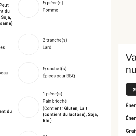
½ pièce(s)
Peut
Pomme
nt du
 Soja,
)
sésame
2 tranche(s)
ges
Lard
Va
nu
½ sachet(s)
peau
Épices pour BBQ
p
1 pièce(s)
Pain brioché
Éner
(
Contient :
Gluten, Lait
ent du
(contient du lactose), Soja,
Éner
)
Blé
Grai