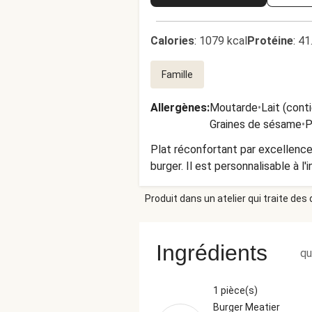
Calories
:
1079 kcal
Protéine
:
41
Famille
Allergènes
:
Moutarde
•
Lait (cont
Graines de sésame
•
P
Plat réconfortant par excellence
burger. Il est personnalisable à l'
Produit dans un atelier qui traite des
Ingrédients
qu
1 pièce(s)
Burger Meatier