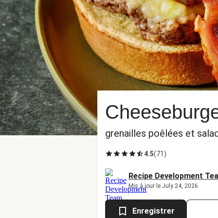
Cheeseburger
grenailles poêlées et sal
4.5
(
71
)
Recipe Development Te
Mis à jour le July 24, 2026
Enregistrer