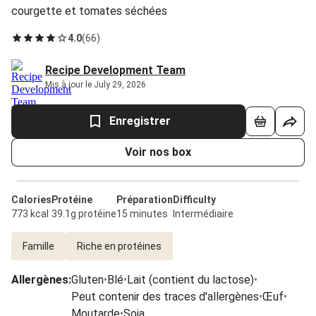
courgette et tomates séchées
4.0
(
66
)
Recipe Development Team
Mis à jour le July 29, 2026
Enregistrer
Voir nos box
Calories
Protéine
Préparation
Difficulty
773 kcal
39.1g protéine
15 minutes
Intermédiaire
Famille
Riche en protéines
Allergènes
:
Gluten
•
Blé
•
Lait (contient du lactose)
•
Peut contenir des traces d'allergènes
•
Œuf
•
Moutarde
•
Soja