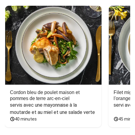
Cordon bleu de poulet maison et
Filet mig
pommes de terre arc-en-ciel
l'orange e
servis avec une mayonnaise à la 
servi ave
moutarde et au miel et une salade verte
40 minutes
45 minu