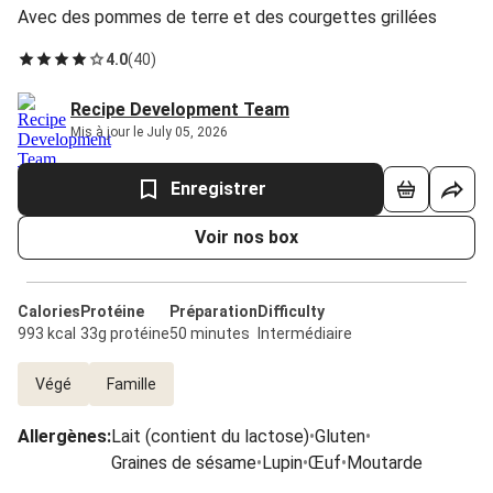
Avec des pommes de terre et des courgettes grillées
4.0
(
40
)
Recipe Development Team
Mis à jour le July 05, 2026
Enregistrer
Voir nos box
Calories
Protéine
Préparation
Difficulty
993 kcal
33g protéine
50 minutes
Intermédiaire
Végé
Famille
Allergènes
:
Lait (contient du lactose)
•
Gluten
•
Graines de sésame
•
Lupin
•
Œuf
•
Moutarde