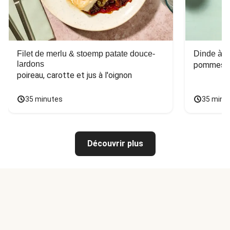
Filet de merlu & stoemp patate douce-
Dinde à la
lardons
pommes de
poireau, carotte et jus à l'oignon
35 minutes
35 minu
Découvrir plus