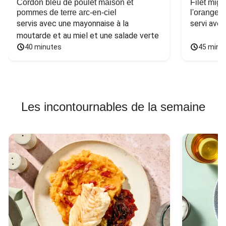
Cordon bleu de poulet maison et
Filet mig
pommes de terre arc-en-ciel
l'orange e
servis avec une mayonnaise à la 
servi ave
moutarde et au miel et une salade verte
40 minutes
45 minu
Les incontournables de la semaine