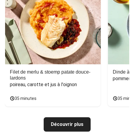
Filet de merlu & stoemp patate douce-
Dinde à la
lardons
pommes de
poireau, carotte et jus à l'oignon
35 minutes
35 minu
Découvrir plus