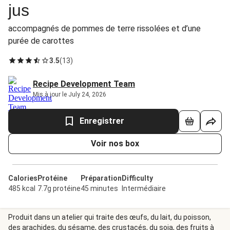
jus
accompagnés de pommes de terre rissolées et d’une
purée de carottes
3.5
(
13
)
Recipe Development Team
Mis à jour le July 24, 2026
Enregistrer
Voir nos box
Calories
Protéine
Préparation
Difficulty
485 kcal
7.7g protéine
45 minutes
Intermédiaire
Produit dans un atelier qui traite des œufs, du lait, du poisson,
des arachides, du sésame, des crustacés, du soja, des fruits à