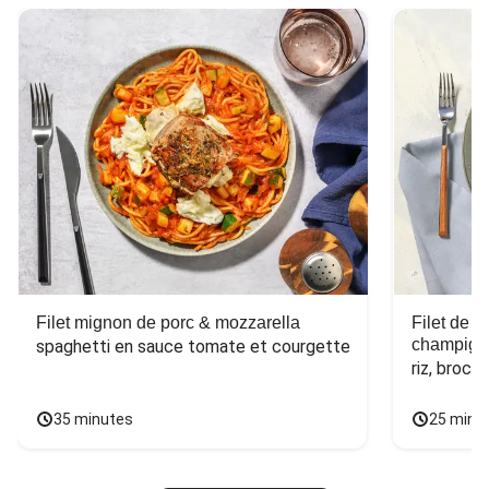
Filet mignon de porc & mozzarella
Filet de 
champign
spaghetti en sauce tomate et courgette
riz, broco
35 minutes
25 minu