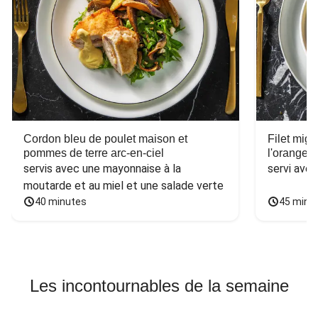
Cordon bleu de poulet maison et
Filet mig
pommes de terre arc-en-ciel
l'orange e
servis avec une mayonnaise à la 
servi ave
moutarde et au miel et une salade verte
40 minutes
45 minu
Les incontournables de la semaine