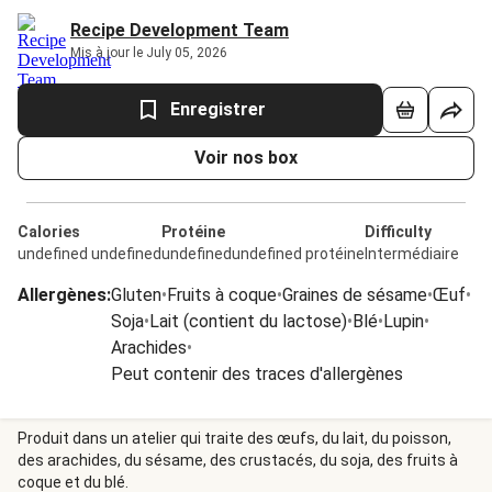
Recipe Development Team
Mis à jour le July 05, 2026
Enregistrer
Voir nos box
Calories
Protéine
Difficulty
undefined undefined
undefinedundefined protéine
Intermédiaire
Allergènes
:
Gluten
•
Fruits à coque
•
Graines de sésame
•
Œuf
•
Soja
•
Lait (contient du lactose)
•
Blé
•
Lupin
•
Arachides
•
Peut contenir des traces d'allergènes
Produit dans un atelier qui traite des œufs, du lait, du poisson,
des arachides, du sésame, des crustacés, du soja, des fruits à
coque et du blé.