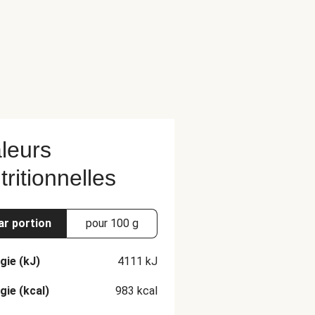
leurs
tritionnelles
ar portion
pour 100 g
gie (kJ)
4111
kJ
gie (kcal)
983
kcal