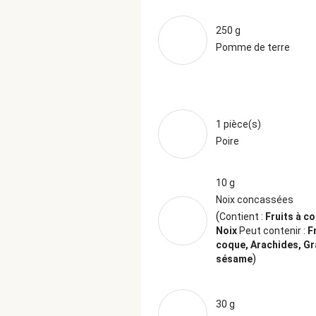
250 g
Pomme de terre
1 pièce(s)
Poire
10 g
Noix concassées
(
Contient :
Fruits à c
Noix
Peut contenir :
F
coque, Arachides, Gr
)
sésame
30 g