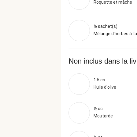
Roquette et mâche
½ sachet(s)
Mélange d'herbes à l'ai
Non inclus dans la li
1.5 cs
Huile d'olive
½ cc
Moutarde