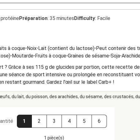
 protéine
Préparation
:
35 minutes
Difficulty
:
Facile
uits à coque
•
Noix
•
Lait (contient du lactose)
•
Peut contenir des t
tose)
•
Moutarde
•
Fruits à coque
•
Graines de sésame
•
Soja
•
Arachid
rt ? Grâce à ses 115 g de glucides par portion, cette recette de
 une séance de sport intensive ou prolongée en reconstituant vos
n restant gourmand. Gardez l'œil sur le label Carb+ !
 œufs, du lait, du poisson, des arachides, du sésame, des crustacés, du 
antité
1
2
3
4
5
6
1 pièce(s)