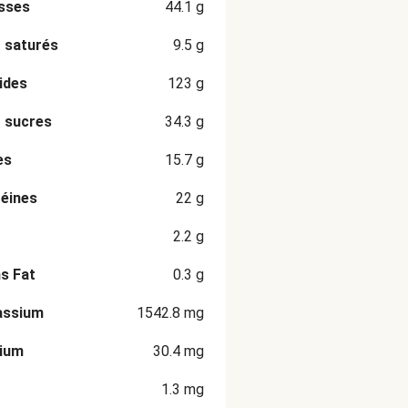
sses
44.1
g
 saturés
9.5
g
ides
123
g
 sucres
34.3
g
es
15.7
g
éines
22
g
2.2
g
s Fat
0.3
g
assium
1542.8
mg
cium
30.4
mg
1.3
mg