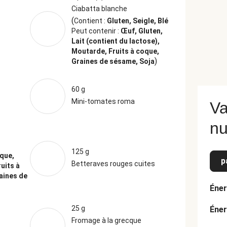
Ciabatta blanche
(
Contient :
Gluten, Seigle, Blé
Peut contenir :
Œuf, Gluten,
Lait (contient du lactose),
Moutarde, Fruits à coque,
)
Graines de sésame, Soja
60 g
Mini-tomates roma
Va
nu
125 g
oque,
p
Betteraves rouges cuites
ruits à
aines de
Éner
25 g
Éner
Fromage à la grecque