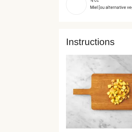
½ cc
Miel [ou alternative v
Instructions