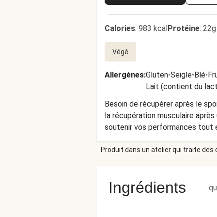
Calories
:
983 kcal
Protéine
:
22g
Végé
Allergènes
:
Gluten
•
Seigle
•
Blé
•
Fr
Lait (contient du lac
Besoin de récupérer après le spo
la récupération musculaire après
soutenir vos performances tout e
Produit dans un atelier qui traite des
Ingrédients
qu