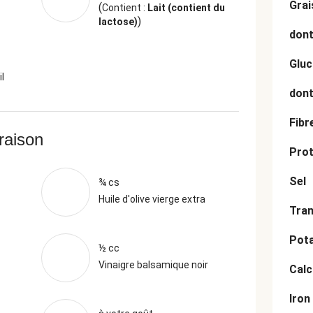
Grai
(
Contient :
Lait (contient du
)
lactose)
dont
Gluc
l
dont
Fibr
vraison
Prot
Sel
¾ cs
Huile d'olive vierge extra
Tran
Pot
½ cc
Vinaigre balsamique noir
Cal
Iron