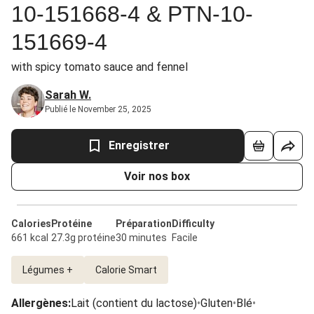
10-151668-4 & PTN-10-
151669-4
with spicy tomato sauce and fennel
Sarah W.
Publié le November 25, 2025
Enregistrer
Voir nos box
Calories
Protéine
Préparation
Difficulty
661 kcal
27.3g protéine
30 minutes
Facile
Légumes +
Calorie Smart
Allergènes
:
Lait (contient du lactose)
•
Gluten
•
Blé
•