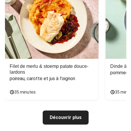
Filet de merlu & stoemp patate douce-
Dinde à la
lardons
pommes de
poireau, carotte et jus à l'oignon
35 minutes
35 minu
Découvrir plus