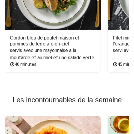
Cordon bleu de poulet maison et
Filet mig
pommes de terre arc-en-ciel
l'orange e
servis avec une mayonnaise à la 
servi ave
moutarde et au miel et une salade verte
40 minutes
45 minu
Les incontournables de la semaine