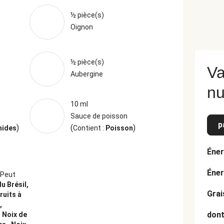
½ pièce(s)
Oignon
½ pièce(s)
Va
Aubergine
nu
10 ml
Sauce de poisson
p
)
(
)
hides
Contient :
Poisson
Éner
Éner
Peut
du Brésil,
Grai
ruits à
,
dont
 Noix de