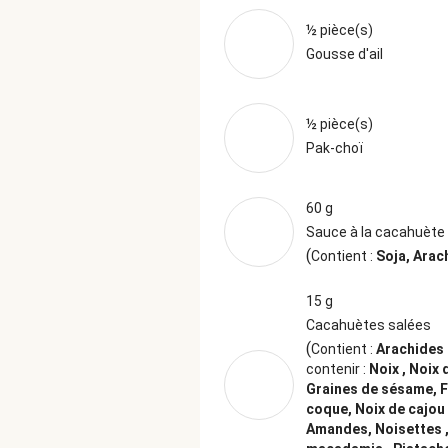
½ pièce(s)
Gousse d'ail
½ pièce(s)
Pak-choï
60 g
Sauce à la cacahuète
(
Contient :
Soja, Arac
15 g
Cacahuètes salées
(
Contient :
Arachides
contenir :
Noix , Noix 
Graines de sésame, F
coque, Noix de cajou 
Amandes, Noisettes ,