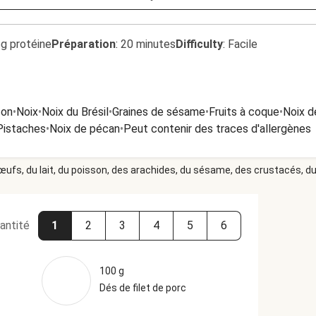
5g protéine
Préparation
:
20 minutes
Difficulty
:
Facile
son
•
Noix
•
Noix du Brésil
•
Graines de sésame
•
Fruits à coque
•
Noix d
Pistaches
•
Noix de pécan
•
Peut contenir des traces d'allergènes
 œufs, du lait, du poisson, des arachides, du sésame, des crustacés, du 
antité
1
2
3
4
5
6
100 g
Dés de filet de porc