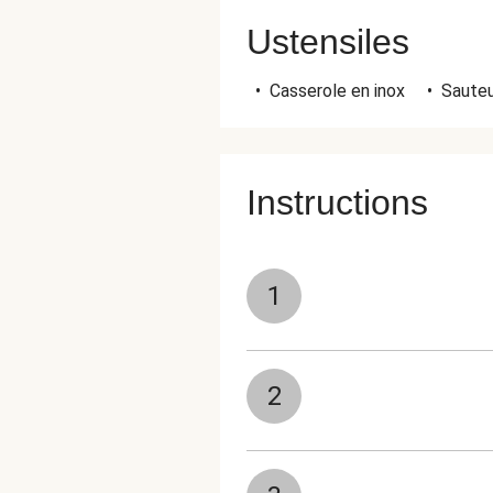
Ustensiles
•
Casserole en inox
•
Saute
Instructions
1
2