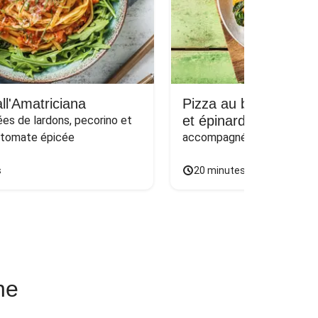
ll'Amatriciana
Pizza au bœuf haché
et épinards sur naan
s de lardons, pecorino et 
 tomate épicée
accompagnée d'une salade
s
20 minutes
ne