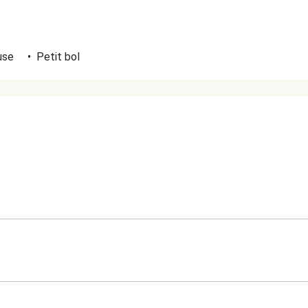
use
•
Petit bol