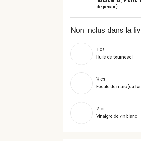
macadamia , Pistache
)
de pécan
Non inclus dans la li
1 cs
Huile de tournesol
¼ cs
Fécule de maïs [ou far
½ cc
Vinaigre de vin blanc