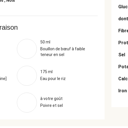
s , Noix
Gluc
dont
vraison
Fibr
50 ml
Prot
Bouillon de bœuf à faible
Sel
teneur en sel
Pot
175 ml
Cal
ine]
Eau pour le riz
Iron
à votre goût
Poivre et sel