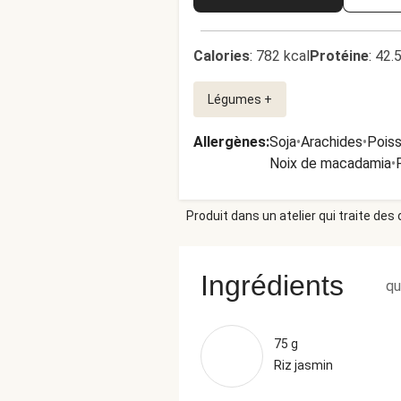
Calories
:
782 kcal
Protéine
:
42.
Légumes +
Allergènes
:
Soja
•
Arachides
•
Pois
Noix de macadamia
•
Produit dans un atelier qui traite des
Ingrédients
qu
75 g
Riz jasmin