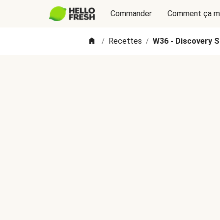
Commander
Comment ça m
Recettes
W36 - Discovery So
/
/