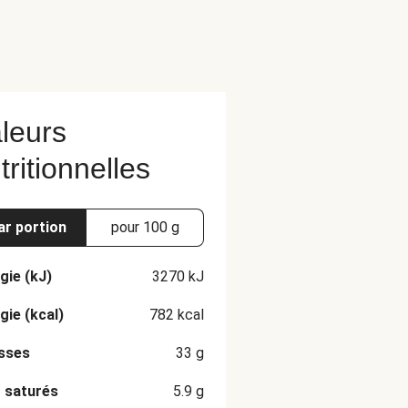
leurs
tritionnelles
ar portion
pour 100 g
gie (kJ)
3270
kJ
gie (kcal)
782
kcal
sses
33
g
 saturés
5.9
g