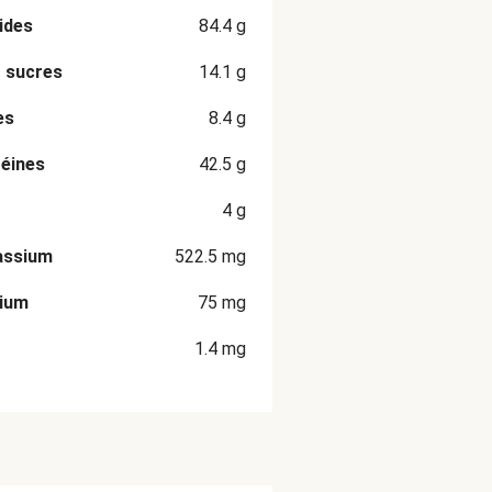
ides
84.4
g
 sucres
14.1
g
es
8.4
g
éines
42.5
g
4
g
assium
522.5
mg
cium
75
mg
1.4
mg