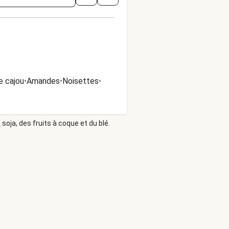
e cajou
•
Amandes
•
Noisettes
•
soja, des fruits à coque et du blé.