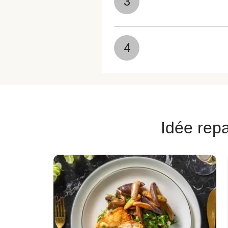
3
4
Idée repa