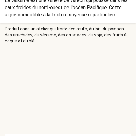
Le wakamé est une variété de varech qui pousse dans les
eaux froides du nord-ouest de l'océan Pacifique. Cette
algue comestible à la texture soyeuse si particulière
apporte une saveur unique, puissante et légèrement
sucrée.
Produit dans un atelier qui traite des œufs, du lait, du poisson,
des arachides, du sésame, des crustacés, du soja, des fruits à
coque et du blé.