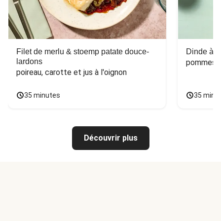
Filet de merlu & stoemp patate douce-
Dinde à la
lardons
pommes de
poireau, carotte et jus à l'oignon
35 minutes
35 minu
Découvrir plus