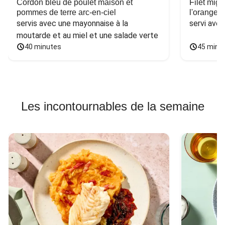
Cordon bleu de poulet maison et
Filet mig
pommes de terre arc-en-ciel
l'orange e
servis avec une mayonnaise à la 
servi ave
moutarde et au miel et une salade verte
40 minutes
45 minu
Les incontournables de la semaine