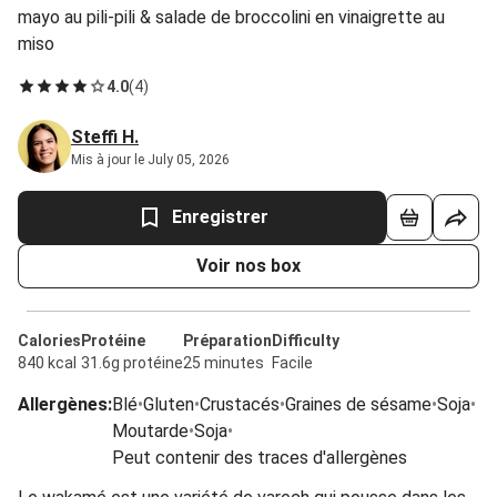
mayo au pili-pili & salade de broccolini en vinaigrette au
miso
4.0
(
4
)
Steffi H.
Mis à jour le July 05, 2026
Enregistrer
Voir nos box
Calories
Protéine
Préparation
Difficulty
840 kcal
31.6g protéine
25 minutes
Facile
Allergènes
:
Blé
•
Gluten
•
Crustacés
•
Graines de sésame
•
Soja
•
Moutarde
•
Soja
•
Peut contenir des traces d'allergènes