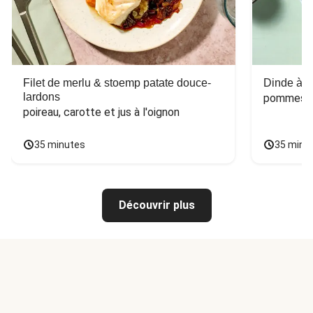
Filet de merlu & stoemp patate douce-
Dinde à la
lardons
pommes de
poireau, carotte et jus à l'oignon
35 minutes
35 minu
Découvrir plus