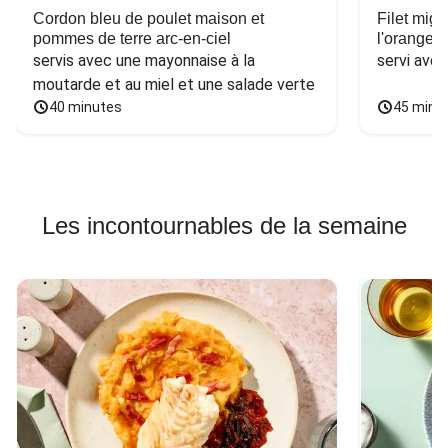
Cordon bleu de poulet maison et
Filet mig
pommes de terre arc-en-ciel
l'orange e
servis avec une mayonnaise à la 
servi ave
moutarde et au miel et une salade verte
40 minutes
45 minu
Les incontournables de la semaine