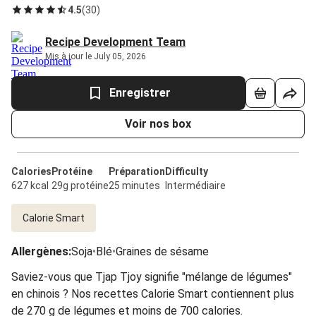
4.5
(
30
)
Recipe Development Team
Mis à jour le July 05, 2026
Enregistrer
Voir nos box
Calories
Protéine
Préparation
Difficulty
627 kcal
29g protéine
25 minutes
Intermédiaire
Calorie Smart
Allergènes
:
Soja
•
Blé
•
Graines de sésame
Saviez-vous que Tjap Tjoy signifie "mélange de légumes"
en chinois ? Nos recettes Calorie Smart contiennent plus
de 270 g de légumes et moins de 700 calories.