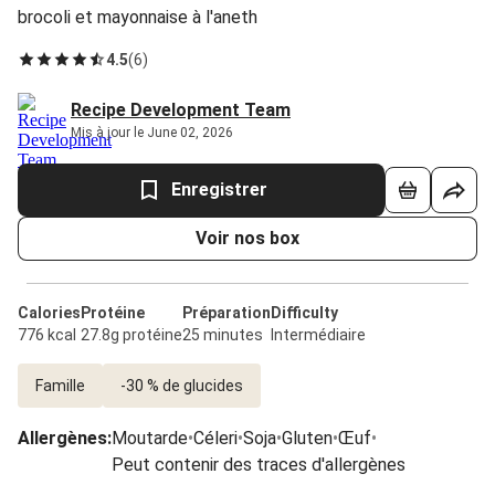
brocoli et mayonnaise à l'aneth
4.5
(
6
)
Recipe Development Team
Mis à jour le June 02, 2026
Enregistrer
Voir nos box
Calories
Protéine
Préparation
Difficulty
776 kcal
27.8g protéine
25 minutes
Intermédiaire
Famille
-30 % de glucides
Allergènes
:
Moutarde
•
Céleri
•
Soja
•
Gluten
•
Œuf
•
Peut contenir des traces d'allergènes