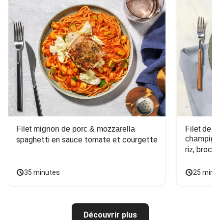
Filet mignon de porc & mozzarella
Filet de 
champign
spaghetti en sauce tomate et courgette
riz, broco
35 minutes
25 minu
Découvrir plus