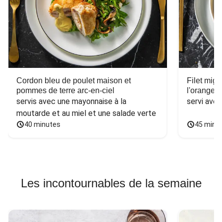
Cordon bleu de poulet maison et
Filet mig
pommes de terre arc-en-ciel
l'orange e
servis avec une mayonnaise à la 
servi ave
moutarde et au miel et une salade verte
40 minutes
45 minu
Les incontournables de la semaine