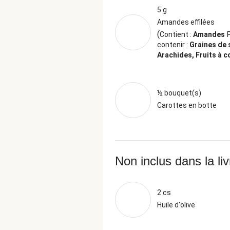
5 g
Amandes effilées
(
Contient :
Amandes
contenir :
Graines de
Arachides, Fruits à 
½ bouquet(s)
Carottes en botte
Non inclus dans la li
2 cs
Huile d'olive