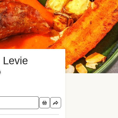
 Levie
é