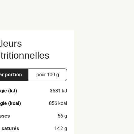
leurs
tritionnelles
ar portion
pour 100 g
gie (kJ)
3581
kJ
gie (kcal)
856
kcal
sses
56
g
 saturés
14.2
g