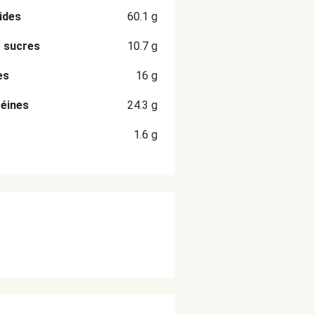
ides
60.1
g
 sucres
10.7
g
es
16
g
éines
24.3
g
1.6
g