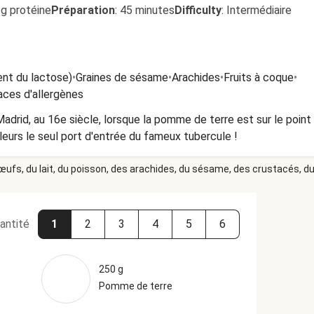
3g protéine
Préparation
:
45 minutes
Difficulty
:
Intermédiaire
ent du lactose)
•
Graines de sésame
•
Arachides
•
Fruits à coque
•
aces d'allergènes
drid, au 16e siècle, lorsque la pomme de terre est sur le point 
leurs le seul port d'entrée du fameux tubercule !
 œufs, du lait, du poisson, des arachides, du sésame, des crustacés, du 
antité
1
2
3
4
5
6
250 g
Pomme de terre