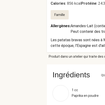
Calories
:
856 kcal
Protéine
:
24.
Famille
Allergènes
:
Amandes
•
Lait (conti
Peut contenir des tr
Les patatas bravas sont nées à Ma
cette époque, l'Espagne est d'ail
Produit dans un atelier qui traite des
Ingrédients
qu
1 cc
Paprika en poudre