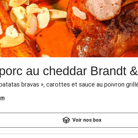
porc au cheddar Brandt &
tatas bravas », carottes et sauce au poivron grill
am
Voir nos box