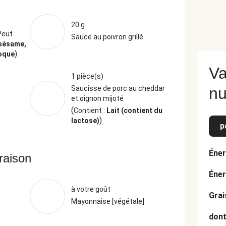
20 g
Peut
Sauce au poivron grillé
 sésame,
)
coque
Va
1 pièce(s)
Saucisse de porc au cheddar
nu
et oignon mijoté
(
Contient :
Lait (contient du
)
lactose)
p
Éner
vraison
Éner
à votre goût
Grai
Mayonnaise [végétale]
dont