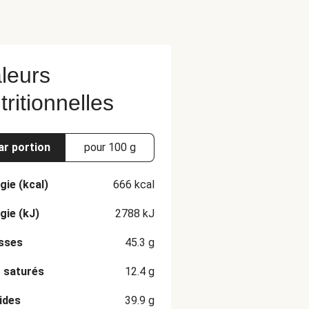
leurs
tritionnelles
ar portion
pour 100 g
gie (kcal)
666
kcal
gie (kJ)
2788
kJ
sses
45.3
g
 saturés
12.4
g
ides
39.9
g