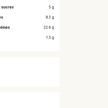
 sucres
5
g
es
8.3
g
éines
22.6
g
1.5
g