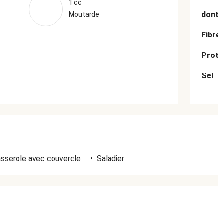
1 cc
dont
Moutarde
Fibr
Prot
Sel
sserole avec couvercle
•
Saladier