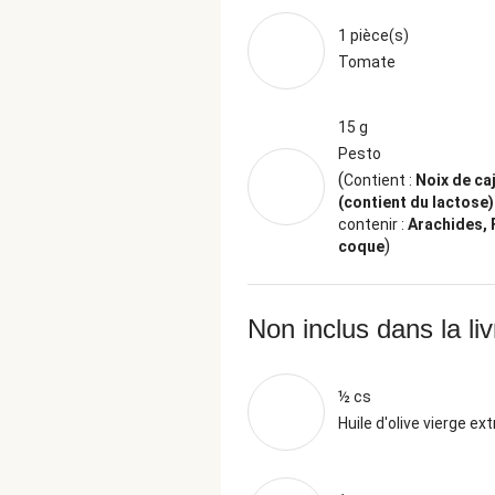
1 pièce(s)
Tomate
15 g
Pesto
(
Contient :
Noix de caj
(contient du lactose)
contenir :
Arachides, 
)
coque
Non inclus dans la li
½ cs
Huile d'olive vierge ext