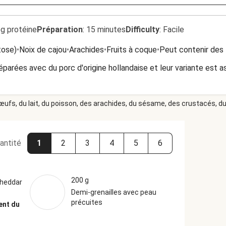
6g protéine
Préparation
:
15 minutes
Difficulty
:
Facile
tose)
•
Noix de cajou
•
Arachides
•
Fruits à coque
•
Peut contenir des 
parées avec du porc d'origine hollandaise et leur variante est a
 œufs, du lait, du poisson, des arachides, du sésame, des crustacés, du 
antité
1
2
3
4
5
6
200 g
cheddar
Demi-grenailles avec peau
précuites
ent du