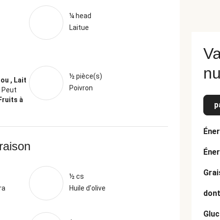
¼ head
Laitue
Va
nu
½ pièce(s)
ou , Lait
Poivron
Peut
Fruits à
p
Éner
vraison
Éner
Grai
½ cs
ra
Huile d'olive
dont
Gluc