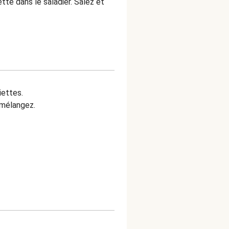
ette dans le saladier. Salez et
iettes.
t mélangez.