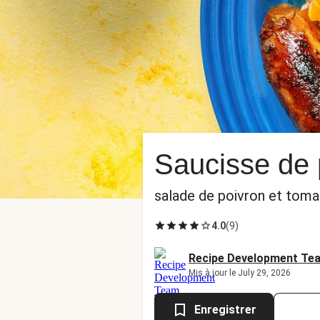
Saucisse de 
salade de poivron et toma
4.0
(
9
)
Recipe Development Te
Mis à jour le July 29, 2026
Enregistrer