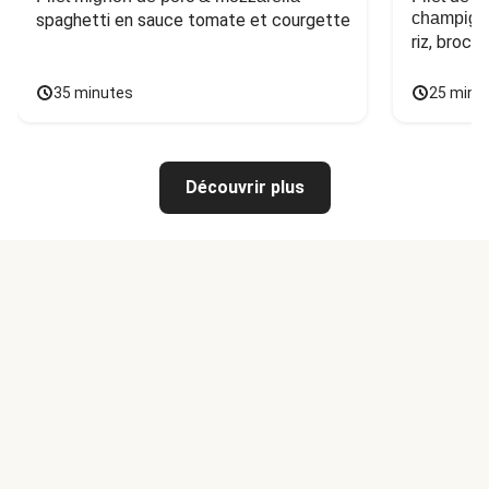
champign
spaghetti en sauce tomate et courgette
riz, broco
35 minutes
25 minu
Découvrir plus