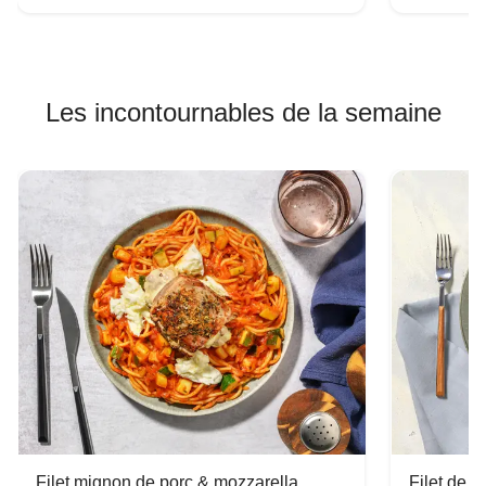
Les incontournables de la semaine
Filet mignon de porc & mozzarella
Filet de 