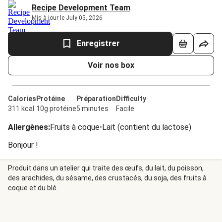
Recipe Development Team
Mis à jour le July 05, 2026
Enregistrer
Voir nos box
Calories
Protéine
Préparation
Difficulty
311 kcal
10g protéine
5 minutes
Facile
Allergènes
:
Fruits à coque
•
Lait (contient du lactose)
Bonjour !
Produit dans un atelier qui traite des œufs, du lait, du poisson,
des arachides, du sésame, des crustacés, du soja, des fruits à
coque et du blé.