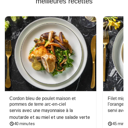
meilleures recettes
Cordon bleu de poulet maison et
Filet mig
pommes de terre arc-en-ciel
l'orange e
servis avec une mayonnaise à la 
servi ave
moutarde et au miel et une salade verte
40 minutes
45 minu