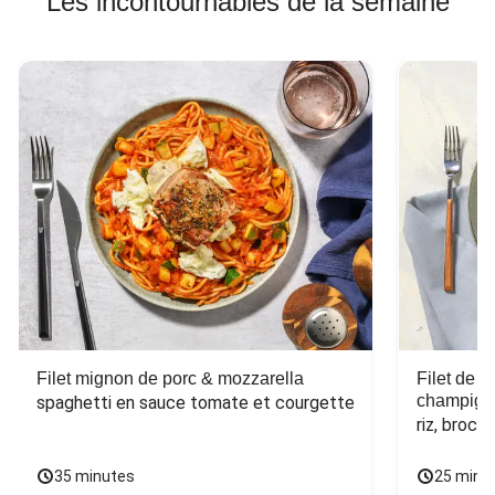
Les incontournables de la semaine
Filet mignon de porc & mozzarella
Filet de 
champign
spaghetti en sauce tomate et courgette
riz, broco
35 minutes
25 minu