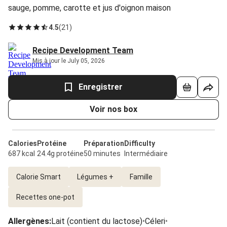
sauge, pomme, carotte et jus d'oignon maison
4.5
(
21
)
Recipe Development Team
Mis à jour le July 05, 2026
Enregistrer
Voir nos box
Calories
Protéine
Préparation
Difficulty
687 kcal
24.4g protéine
50 minutes
Intermédiaire
Calorie Smart
Légumes +
Famille
Recettes one-pot
Allergènes
:
Lait (contient du lactose)
•
Céleri
•