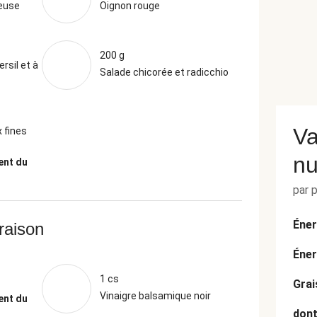
euse
Oignon rouge
200 g
rsil et à
Salade chicorée et radicchio
Va
 fines
nu
ent du
par 
Éner
vraison
Éner
1 cs
Grai
Vinaigre balsamique noir
ent du
dont