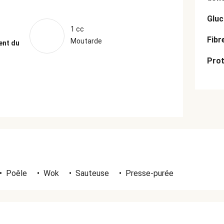
Gluc
1 cc
Fibr
Moutarde
ent du
Prot
•
Poêle
•
Wok
•
Sauteuse
•
Presse-purée