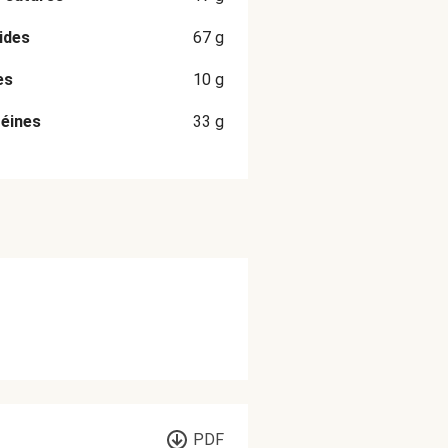
ides
67
g
es
10
g
éines
33
g
PDF