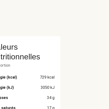
leurs
tritionnelles
portion
gie (kcal)
729
kcal
gie (kJ)
3050
kJ
sses
34
g
 saturés
17
g