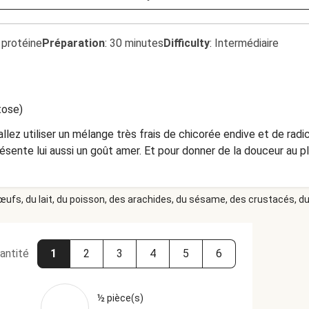
 protéine
Préparation
:
30 minutes
Difficulty
:
Intermédiaire
tose)
llez utiliser un mélange très frais de chicorée endive et de radic
sente lui aussi un goût amer. Et pour donner de la douceur au pla
 œufs, du lait, du poisson, des arachides, du sésame, des crustacés, du 
antité
1
2
3
4
5
6
½ pièce(s)