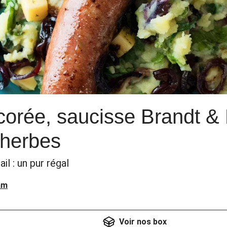
corée, saucisse Brandt & 
 herbes
ail : un pur régal
am
Voir nos box