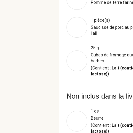
Pomme de terre farin
1 pièce(s)
Saucisse de porc au pe
l'ail
25 g
Cubes de fromage aux
herbes
(
Contient :
Lait (conti
)
lactose)
Non inclus dans la li
1 cs
Beurre
(
Contient :
Lait (conti
)
lactose)