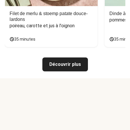
Filet de merlu & stoemp patate douce-
Dinde à la
lardons
pommes de
poireau, carotte et jus à l'oignon
35 minutes
35 minu
Découvrir plus