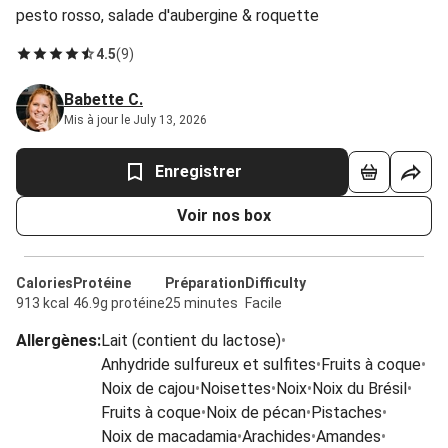
pesto rosso, salade d'aubergine & roquette
4.5
(
9
)
Babette C.
Mis à jour le July 13, 2026
Enregistrer
Voir nos box
Calories
Protéine
Préparation
Difficulty
913 kcal
46.9g protéine
25 minutes
Facile
Allergènes
:
Lait (contient du lactose)
•
Anhydride sulfureux et sulfites
•
Fruits à coque
•
Noix de cajou
•
Noisettes
•
Noix
•
Noix du Brésil
•
Fruits à coque
•
Noix de pécan
•
Pistaches
•
Noix de macadamia
•
Arachides
•
Amandes
•